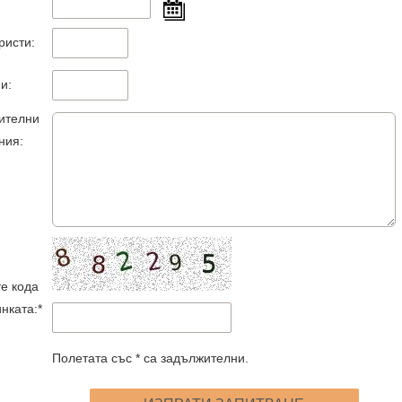
ристи:
и:
ителни
ния:
е кода
инката:*
Полетата със * са задължителни.