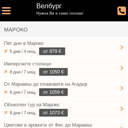
Велбург
Нужна Ви е само посока!
МАРОКО
Пет дни в Мароко
от 879 €
5 дни / 4 нощ.
Имперските столици
от 1050 €
8 дни / 7 нощ.
От Маракеш до плажовете на Агадир
от 1059 €
8 дни / 7 нощ.
Обиколен тур на Мароко
от 1073 €
8 дни / 7 нощ.
Цветове и аромати от Фес до Маракеш