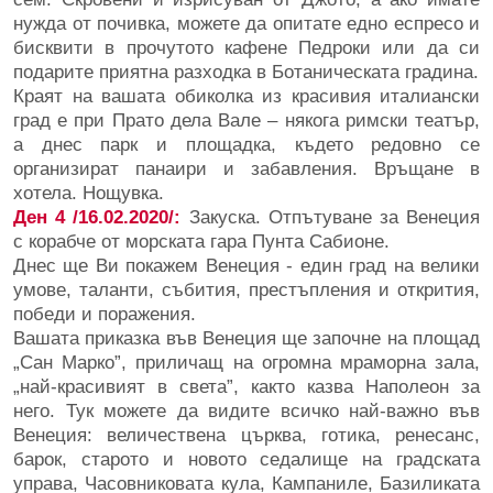
нужда от почивка, можете да опитате едно еспресо и
бисквити в прочутото кафене Педроки или да си
подарите приятна разходка в Ботаническата градина.
Краят на вашата обиколка из красивия италиански
град е при Прато дела Вале – някога римски театър,
а днес парк и площадка, където редовно се
организират панаири и забавления. Връщане в
хотела. Нощувка.
Ден 4 /16.02.2020/:
Закуска. Отпътуване за Венеция
с корабче от морската гара Пунта Сабионе.
Днес ще Ви покажем Венеция - един град на велики
умове, таланти, събития, престъпления и открития,
победи и поражения.
Вашата приказка във Венеция ще започне на площад
„Сан Марко”, приличащ на огромна мраморна зала,
„най-красивият в света”, както казва Наполеон за
него. Тук можете да видите всичко най-важно във
Венеция: величествена църква, готика, ренесанс,
барок, старото и новото седалище на градската
управа, Часовниковата кула, Кампаниле, Базиликата