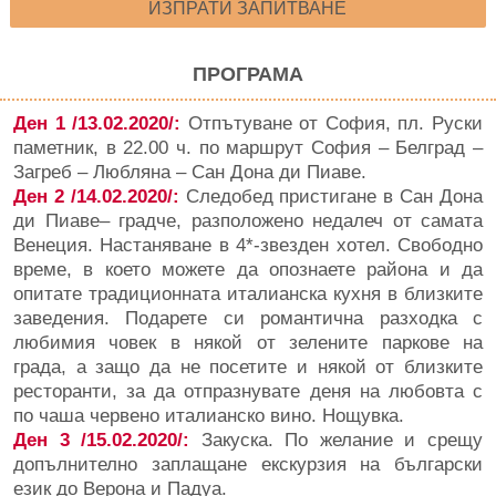
ИЗПРАТИ ЗАПИТВАНЕ
ПРОГРАМА
Ден 1 /13.02.2020/:
Отпътуване от София, пл. Руски
паметник, в 22.00 ч. по маршрут София – Белград –
Загреб – Любляна – Сан Дона ди Пиаве.
Ден
2 /14.02.2020/:
Следобед пристигане в Сан Дона
ди Пиаве– градче, разположено недалеч от самата
Венеция. Настаняване в 4*-звезден хотел. Свободно
време, в което можете да опознаете района и да
опитате традиционната италианска кухня в близките
заведения. Подарете си романтична разходка с
любимия човек в някой от зелените паркове на
града, а защо да не посетите и някой от близките
ресторанти, за да отпразнувате деня на любовта с
по чаша червено италианско вино. Нощувка.
Ден 3 /15.02.2020/:
Закуска. По желание и срещу
допълнително заплащане екскурзия на български
език до Верона и Падуа.