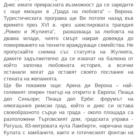
Днес имате прекрасната възможност да се заредите
с още емоции в „Града на любовта” – Верона.
Туристическата програма ще Ви потопи назад във
времето през ХVI в. чрез шекспировата трагедия
„Ромео и Жулиета”, разказваща за любовта на
двама млади, чиято смърт накрая довежда до
помиряването на техните враждуващи семейства. Не
пропускайте снимка със статуята на Жулиета,
дамите задължително да се изкачат на балкона от
който започва любовната история, а всички
останали могат да оставят своето послание на
стената на желанията.
Ще Ви покажем още: Арена ди Верона – най-
големият оперен театър на открито в Европа; Пиаца
дел Синьори; Пиаца дел Ербе: форумът на
някогашния римски град, който и днес си остава
своеобразното сърце на града - около площада са
разположени Търговският дом, градската управа -
Ратуша, 83-метровата кула Ламберти, наричана още
Кулата с камбаните, както и готическият фонтан на