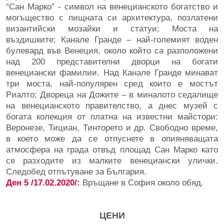
“Сан Марко” - символ на венецианското богатство и
могъщество с пищната си архитектура, позлатени
византийски мозайки и статуи; Моста на
въздишките; Канале Гранде – най-големият воден
булевард във Венеция, около който са разположени
над 200 представителни дворци на богати
венециански фамилии. Над Канале Гранде минават
три моста, най-популярен сред които е мостът
Риалто; Двореца на Дожите – в миналото седалище
на венецианското правителство, а днес музей с
богата колекция от платна на известни майстори:
Веронезе, Тициан, Тинторето и др. Свободно време,
в което може да се отпуснете в опияняващата
атмосфера на града отвъд площад Сан Марко като
се разходите из малките венециански улички.
Следобед отпътуване за България.
Ден 5 /17.02.2020/:
Връщане в София около обяд.
ЦЕНИ