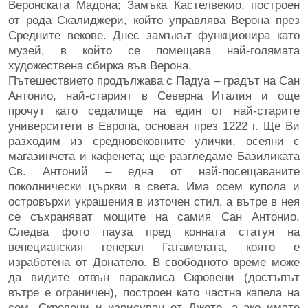
Веронската Мадона; Замъка Кастелвекио, построен
от рода Скалиджери, който управлява Верона през
Средните векове. Днес замъкът функционира като
музей, в който се помещава най-голямата
художествена сбирка във Верона.
Пътешествието продължава с Падуа – градът на Сан
Антонио, най-старият в Северна Италия и още
прочут като седалище на един от най-старите
университети в Европа, основан през 1222 г. Ще Ви
разходим из средновековните улички, осеяни с
магазинчета и кафенета; ще разгледаме Базиликата
Св. Антоний – една от най-посещаваните
поколнически църкви в света. Има осем купола и
островърхи украшения в източен стил, а вътре в нея
се съхраняват мощите на самия Сан Антонио.
Следва фото пауза пред конната статуя на
венецианския генерал Гатамелата, която е
изработена от Донатело. В свободното време може
да видите отвън параклиса Скровени (достъпът
вътре е ограничен), построен като частна капела на
сем. Скровени и изрисуван от Джото, а ако имате