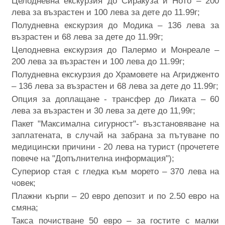
Целодневна екскурзия до Сиракуза и Ното – 200
лева за възрастен и 100 лева за дете до 11.99г;
Полудневна екскурзия до Модика – 136 лева за
възрастен и 68 лева за дете до 11.99г;
Целодневна екскурзия до Палермо и Монреале –
200 лева за възрастен и 100 лева до 11.99г;
Полудневна екскурзия до Храмовете на Агридженто
– 136 лева за възрастен и 68 лева за дете до 11.99г;
Опция за доплащане - трансфер до Ликата – 60
лева за възрастен и 30 лева за дете до 11,99г;
Пакет "Максимална сигурност"-
възстановяване на
заплатената, в случай на забрана за пътуване по
медицински причини - 20 лева на турист (прочетете
повече на "Допълнителна информация");
Супериор стая с гледка към морето – 370 лева на
човек;
Плажни кърпи – 20 евро депозит и по 2.50 евро на
смяна;
Такса почистване 50 евро – за гостите с малки