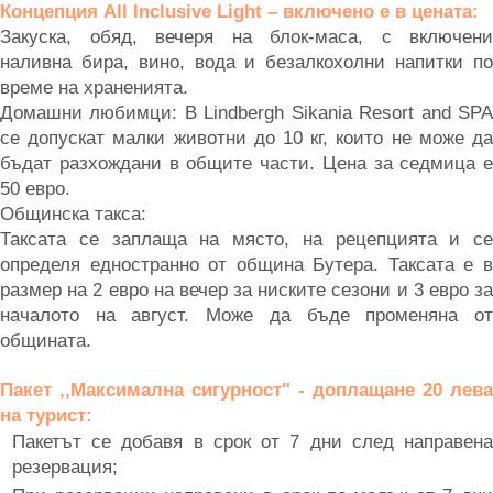
Концепция All Inclusive Light – включено е в цената:
Закуска, обяд, вечеря на блок-маса, с включени
наливна бира, вино, вода и безалкохолни напитки по
време на храненията.
Домашни любимци: В Lindbergh Sikania Resort and SPA
се допускат малки животни до 10 кг, които не може да
бъдат разхождани в общите части. Цена за седмица е
50 евро.
Общинска такса:
Таксата се заплаща на място, на рецепцията и се
определя едностранно от община Бутера. Таксата е в
размер на 2 евро на вечер за ниските сезони и 3 евро за
началото на август. Може да бъде променяна от
общината.
Пакет ,,Максимална сигурност" - доплащане 20 лева
на турист:
Пакетът се добавя в срок от 7 дни след направена
резервация;