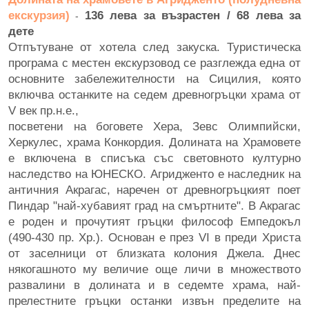
екскурзия)
136 лева за възрастен / 68 лева за
-
дете
Отпътуване от хотела след закуска. Туристическа
програма с местен екскурзовод се разглежда една от
основните забележителности на Сицилия, която
включва останките на седем древногръцки храма от
V век пр.н.е.,
посветени на боговете Хера, Зевс Олимпийски,
Херкулес, храма Конкордия. Долината на Храмовете
е включена в списъка със световното културно
наследство на ЮНЕСКО. Агридженто е наследник на
античния Акрагас, наречен от древногръцкият поет
Пиндар "най-хубавият град на смъртните". В Акрагас
е роден и прочутият гръцки философ Емпедокъл
(490-430 пр. Хр.). Основан е през VI в преди Христа
от заселници от близката колония Джела. Днес
някогашното му величие още личи в множеството
развалини в долината и в седемте храма, най-
прелестните гръцки останки извън пределите на