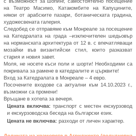
с възможност за шопинг, самостоятелно посещение
на Театро Масимо, Катакомбите на Капуцините,
някои от арабските пазари, ботаническата градина,
художесвената галерия.
Следобед се отправяме към Монреале за посещение
на Катедралата на града –изключителен шедьовър
на норманската архитектура от 12 в. с впечатляващи
мозайки във византийски стил, които разказват
стария и новия завет.
Моля, не носете къси поли и шорти! Необходими са
покривала за рамене в катедралите и църквите!
Вход за Катедралата в Монреале – 4 евро.
Посочените входове са актуални към 14.10.2023 г.,
възможни са промени!
Връщане в хотела за вечеря.
Цената включва:
транспорт с местен екскурзовод
и екскурзоводска беседа на български език.
Цената не включва:
разходи от личен характер.
Долината на храмовете в Агридженто (полудневна