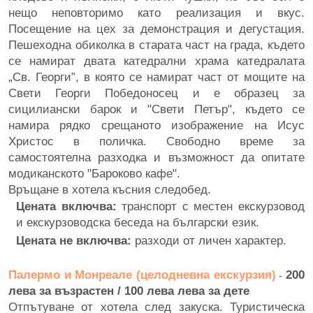
нещо неповторимо като реализация и вкус.
Посещение на цех за демонстрация и дегустация.
Пешеходна обиколка в старата част на града, където
се намират двата катедрални храма катедралата
„Св. Георги”, в която се намират част от мощите на
Свети Георги Победоносец и е образец за
сицилиански барок и "Свети Петър", където се
намира рядко срещаното изображение на Исус
Христос в поличка. Свободно време за
самостоятелна разходка и възможност да опитате
модиканското "Бароково кафе".
Връщане в хотела късния следобед.
Цената включва:
транспорт с местен екскурзовод
и екскурзоводска беседа на български език.
Цената не включва:
разходи от личен характер.
Палермо и Монреале (целодневна екскурзия)
200
-
лева за възрастен / 100 лева лева за дете
Отпътуване от хотела след закуска. Туристическа