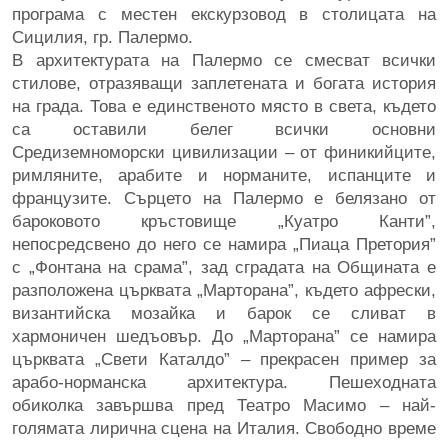
програма с местен екскурзовод в столицата на
Сицилия, гр. Палермо.
В архитектурата на Палермо се смесват всички
стилове, отразяващи заплетената и богата история
на града. Това е единственото място в света, където
са оставили белег всички основни
Средиземноморски цивилизации – от финикийците,
римляните, арабите и норманите, испанците и
французите. Сърцето на Палермо е белязано от
бароковото кръстовище „Куатро Канти”,
непосредсвено до него се намира „Пиаца Претория”
с „Фонтана на срама”, зад сградата на Общината е
разположена църквата „Марторана”, където афрески,
византийска мозайка и барок се сливат в
хармоничен шедъовър. До „Марторана” се намира
църквата „Свети Каталдо” – прекрасен пример за
арабо-норманска архитектура. Пешеходната
обиколка завършва пред Театро Масимо – най-
голямата лирична сцена на Италия. Свободно време