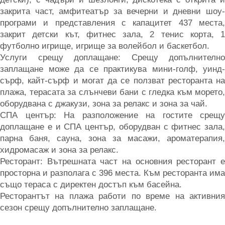
закрита част, амфитеатър за вечерни и дневни шоу-
програми и представления с капацитет 437 места,
закрит детски кът, фитнес зала, 2 тенис корта, 1
футболно игрище, игрище за волейбол и баскетбол.
Услуги срещу доплащане: Срещу допълнително
заплащане може да се практикува мини-голф, уинд-
сърф, кайт-сърф и могат да се ползват ресторанта на
плажа, терасата за слънчеви бани с гледка към морето,
оборудвана с джакузи, зона за релакс и зона за чай.
СПА център: На разположение на гостите срещу
доплащане е и СПА център, оборудван с фитнес зала,
парна баня, сауна, зона за масажи, ароматерапия,
хидромасаж и зона за релакс.
Ресторант: Вътрешната част на основния ресторант е
просторна и разполага с 396 места. Към ресторанта има
също тераса с директен достъп към басейна.
Ресторантът на плажа работи по време на активния
сезон срещу допълнително заплащане.