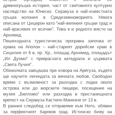
древногръцка история, част от световното културно
наследство на Юнеско. Сиракуза е най-известната
гръцка колония в Средиземноморието. Някога
описана от Цицерон като "най-великия гръцки град и
най-красивия от всички". Това е и родното място на
Архимед.
Пешеходната туристическа програма започва от
храма на Аполон – най-старият дорийски храм в
Сицилия от 6 в. пр. Хр., площад Архимед, площадът
„Ил Дуомо” с прекрасната катедрала и църквата
„Света Лучия”.
Обиколката завършва при извора на Аретуза, където
ще научите легендата за вечната любов. Свободно
време с възможност за разходка с лодка около
острова или до морските пещери, посещение на
музея „Белломо” или разходка в пристанищната
крепост на Сиракуза Кастело-Маниаче от 13 в.
В ранния следобед се отправяме към Ното, обявен
за перфектният бароков град. Истинско бижу на