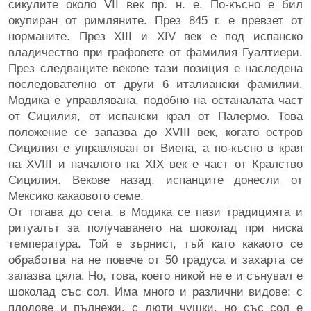
сикулите около VII век пр. н. е. По-късно е бил
окупиран от римляните. През 845 г. е превзет от
норманите. През XIII и XIV век е под испанско
владичество при графовете от фамилия Гуалтиери.
През следващите векове тази позиция е наследена
последователно от други 6 италиански фамилии.
Модика е управлявана, подобно на останалата част
от Сицилия, от испански крал от Палермо. Това
положение се запазва до XVIII век, когато остров
Сицилия е управляван от Виена, а по-късно в края
на XVIII и началото на XIX век е част от Кралство
Сицилия. Векове назад, испанците донесли от
Мексико какаовото семе.
От тогава до сега, в Модика се пази традицията и
ритуалът за получаването на шоколад при ниска
температура. Той е зърнист, тъй като какаото се
обработва на не повече от 50 градуса и захарта се
запазва цяла. Но, това, което никой не е и сънувал е
шоколад със сол. Има много и различни видове: с
плодове и пълнежи, с люти чушки, но със сол е