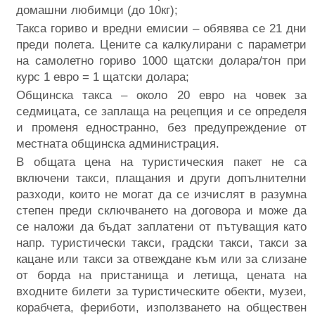
домашни любимци (до 10кг);
Такса гориво и вредни емисии – обявява се 21 дни
преди полета. Цените са калкулирани с параметри
на самолетно гориво 1000 щатски долара/тон при
курс 1 евро = 1 щатски долара;
Общинска такса – около 20 евро на човек за
седмицата, се заплаща на рецепция и се определя
и променя едностранно, без предупреждение от
местната общинска администрация.
В общата цена на туристическия пакет не са
включени такси, плащания и други допълнителни
разходи, които не могат да се изчислят в разумна
степен преди сключването на договора и може да
се наложи да бъдат заплатени от пътуващия като
напр. туристически такси, градски такси, такси за
кацане или такси за отвеждане към или за слизане
от борда на пристанища и летища, цената на
входните билети за туристическите обекти, музеи,
корабчета, фериботи, използването на обществен