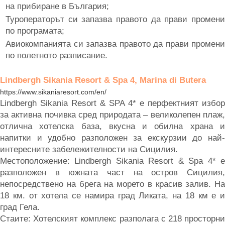
на прибиране в България;
Туроператорът си запазва правото да прави промени
по програмата;
Авиокомпанията си запазва правото да прави промени
по полетното разписание.
Lindbergh Sikania Resort & Spa 4, Marina di Butera
https://www.sikaniaresort.com/en/
Lindbergh Sikania Resort & SPA 4* е перфектният избор
за активна почивка сред природата – великолепен плаж,
отлична хотелска база, вкусна и обилна храна и
напитки и удобно разположен за екскурзии до най-
интересните забележителности на Сицилия.
Местоположение: Lindbergh Sikania Resort & Spa 4* е
разположен в южната част на остров Сицилия,
непосредствено на брега на морето в красив залив. На
18 км. от хотела се намира град Ликата, на 18 км е и
град Гела.
Стаите: Хотелският комплекс разполага с 218 просторни