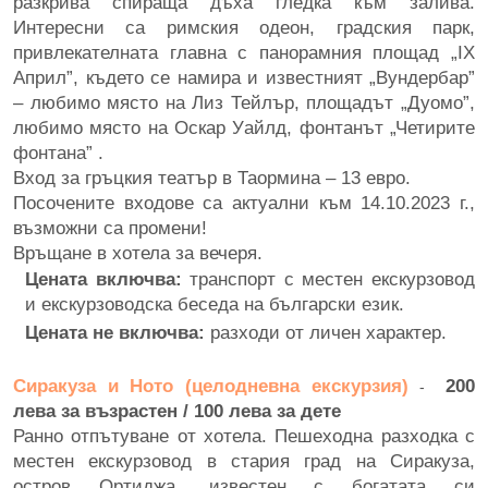
разкрива спираща дъха гледка към залива.
Интересни са римския одеон, градския парк,
привлекателната главна с панорамния площад „IX
Април”, където се намира и известният „Вундербар”
– любимо място на Лиз Тейлър, площадът „Дуомо”,
любимо място на Оскар Уайлд, фонтанът „Четирите
фонтана” .
Вход за гръцкия театър в Таормина – 13 евро.
Посочените входове са актуални към 14.10.2023 г.,
възможни са промени!
Връщане в хотела за вечеря.
Цената включва:
транспорт с местен екскурзовод
и екскурзоводска беседа на български език.
Цената не включва:
разходи от личен характер.
Сиракуза и Ното (целодневна екскурзия)
200
-
лева за възрастен / 100 лева за дете
Ранно отпътуване от хотела. Пешеходна разходка с
местен екскурзовод в стария град на Сиракуза,
остров Ортиджа, известен с богатата си