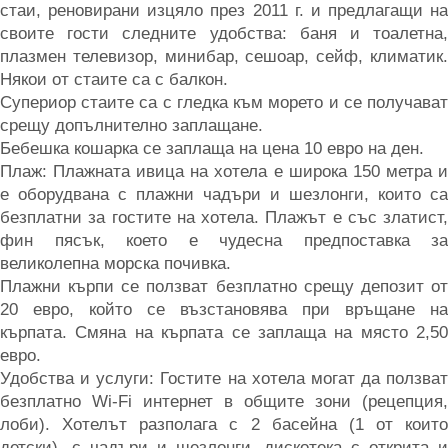
стаи, реновирани изцяло през 2011 г. и предлагащи на
своите гости следните удобства: баня и тоалетна,
плазмен телевизор, минибар, сешоар, сейф, климатик.
Някои от стаите са с балкон.
Супериор стаите са с гледка към морето и се получават
срещу допълнително заплащане.
Бебешка кошарка се заплаща на цена 10 евро на ден.
Плаж: Плажната ивица на хотела е широка 150 метра и
е оборудвана с плажни чадъри и шезлонги, които са
безплатни за гостите на хотела. Плажът е със златист,
фин пясък, което е чудесна предпоставка за
великолепна морска почивка.
Плажни кърпи се ползват безплатно срещу депозит от
20 евро, който се възстановява при връщане на
кърпата. Смяна на кърпата се заплаща на място 2,50
евро.
Удобства и услуги: Гостите на хотела могат да ползват
безплатно Wi-Fi интернет в общите зони (рецепция,
лоби). Хотелът разполага с 2 басейна (1 от които
детски), с чадъри и шезлонги, дискотека с открита и