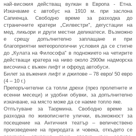
най-високия действащ вулкан в Европа - Етна.
Изкачваме с автобус на 1910 м. при заслона
Сапиенца. Свободно време за разходка до
страничните кратери „Силвестри”, дегустации на
мед, ликьори и други местни деликатеси. Възможно
е срещу допълнително заплащане и при
благоприятни метеорологични условия да се стигне
до „Кулата на Философа” в подножието на четирите
действащи кратера на ниво около 2900м надморска
височина с въжен лифт и офроуд автобуси.
Билет за въжения лифт и джипове – 78 евро/ 50 евро
(4 – 10 г.)
Препоръчителни са топли дрехи (през пролетните и
есенни месеци) и удобни обувки, за допълнително
изкачване, на място може да се наеме топло яке.
Отпътуване за Таормина. Свободно време за
разходка по живописните улички, възможност за
посещение на Античния театър – величествено
произведение на природата и човека, откъдето се