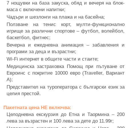
7 нощувки на база закуска, обяд и вечеря на блок-
маса с включени напитки;
Чадъри и шезлонги на плажа и на басейна;
Ползване на тенис корт, мулти-функционално
игрище за различни спортове – футбол, волейбол,
баскетбол, фитнес;
Вечерна и ежедневна анимация – забавления и
програми за деца и възрастни;
Wi-Fi интернет в общите части и стаите;
Медицинска застраховка Помощ при пътуване от
Евроинс с покритие 10000 евро (Traveller, Вариант
А);
Представител на туроператора с български език за
целия престой.
Пакетната цена НЕ включва:
Целодневна екскурзия до Етна и Таормина – 200
лева за възрастен и 100 лева за дете до 11.99г;