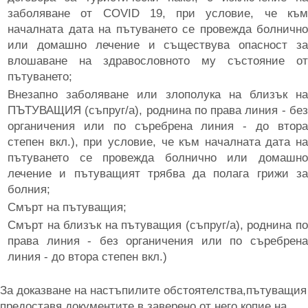
заболяване от COVID 19, при условие, че към
началната дата на пътуването се провежда болнично
или домашно лечение и съществува опасност за
влошаване на здравословното му състояние от
пътуването;
Внезапно заболяване или злополука на близък на
ПЪТУВАЩИЯ (съпруг/а), роднина по права линия - без
органичения или по съребрена линия - до втора
степен вкл.), при условие, че към началната дата на
пътуването се провежда болнично или домашно
лечение и пътуващият трябва да полага грижи за
болния;
Смърт на пътуващия;
Смърт на близък на пътуващия (съпруг/а), роднина по
права линия - без органичения или по съребрена
линия - до втора степен вкл.)
За доказване на настъпилите обстоятелства,пътуващия
предоставя документите в заверено от него копие на