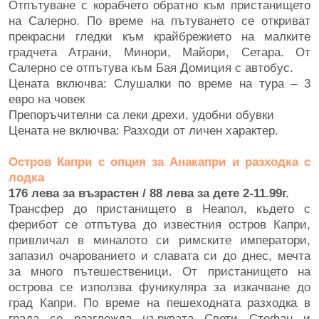
Отпътуване с корабчето обратно към пристанището
на Салерно. По време на пътуването се откриват
прекрасни гледки към крайбрежието на малките
градчета Атрани, Минори, Майори, Сетара. От
Салерно се отпътува към Бая Домиция с автобус.
Цената включва: Слушалки по време на тура – 3
евро на човек
Препоръчителни са леки дрехи, удобни обувки
Цената не включва: Разходи от личен характер.
Остров Капри с опция за Анакапри и разходка с
лодка
176 лева за възрастен / 88 лева за дете 2-11.99г.
Трансфер до пристанището в Неапол, където с
ферибот се отпътува до известния остров Капри,
привличал в миналото си римските императори,
запазил очарованието и славата си до днес, мечта
за много пътешественици. От пристанището на
острова се използва фуникуляра за изкачване до
град Капри. По време на пешеходната разходка в
града се разглежда църквата Свети Стефан и