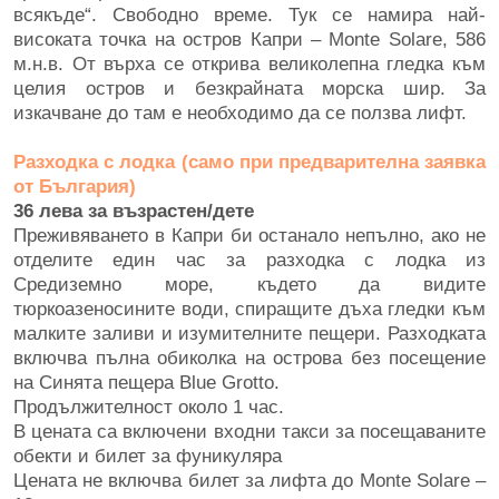
всякъде“. Свободно време. Тук се намира най-
високата точка на остров Капри – Monte Solare, 586
м.н.в. От върха се открива великолепна гледка към
целия остров и безкрайната морска шир. За
изкачване до там е необходимо да се ползва лифт.
Разходка с лодка (само при предварителна заявка
от България)
36 лева за възрастен/дете
Преживяването в Капри би останало непълно, ако не
отделите един час за разходка с лодка из
Средиземно море, където да видите
тюркоазеносините води, спиращите дъха гледки към
малките заливи и изумителните пещери. Разходката
включва пълна обиколка на острова без посещение
на Синята пещера Blue Grotto.
Продължителност около 1 час.
В цената са включени входни такси за посещаваните
обекти и билет за фуникуляра
Цената не включва билет за лифта до Мonte Solare –