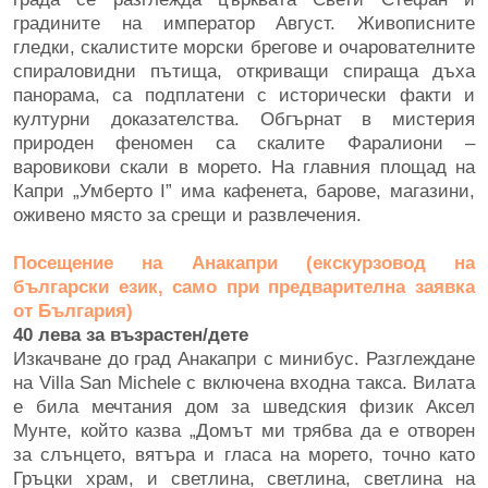
градините на император Август. Живописните
гледки, скалистите морски брегове и очарователните
спираловидни пътища, откриващи спираща дъха
панорама, са подплатени с исторически факти и
културни доказателства. Обгърнат в мистерия
природен феномен са скалите Фаралиони –
варовикови скали в морето. На главния площад на
Капри „Умберто I” има кафенета, барове, магазини,
оживено място за срещи и развлечения.
Посещение на Анакапри (екскурзовод на
български език, само при предварителна заявка
от България)
40 лева за възрастен/дете
Изкачване до град Анакапри с минибус. Разглеждане
на Villa San Michele с включена входна такса. Вилата
е била мечтания дом за шведския физик Аксел
Мунте, който казва „Домът ми трябва да е отворен
за слънцето, вятъра и гласа на морето, точно като
Гръцки храм, и светлина, светлина, светлина на