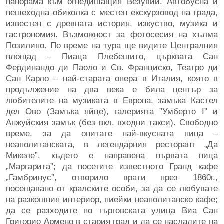
панорама към огнедишащия Везувий. Автобусна и
пешеходна обиколка с местен екскурзовод на града,
известен с древната история, изкуство, музика и
гастрономия. Възможност за фотосесия на хълма
Позилипо. По време на тура ще видите Централния
площад – Пиаца Плебешито, църквата Сан
Фердинандо ди Паоло и Св. Франциско, Театро ди
Сан Карло – най-старата опера в Италия, която в
продължение на два века е била център за
любителите на музиката в Европа, замъка Кастел
дел Ово (Замъка яйце), галерията ”Умберто I” и
Aнжуйския замък (без вкл. входни такси). Свободно
време, за да опитате най-вкусната пица –
неаполитанската, в легендарния ресторант „Да
Микеле”, където е направена първата пица
„Маргарита”; да посетите известното Гранд кафе
„Гамбринус”, отворило врати през 1860г.,
посещавано от кралските особи, за да се любувате
на разкошния интериор, пиейки неаполитанско кафе;
да се разходите по търговската улица Виа Сан
Григорио Армено в стария град и да се насладите на