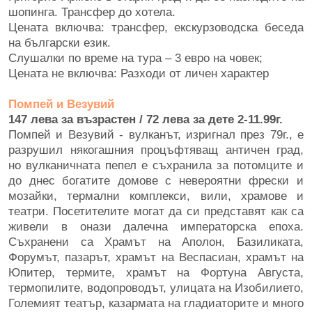
шопинга. Трансфер до хотела.
Цената включва: трансфер, екскурзоводска беседа
на български език.
Слушалки по време на тура – 3 евро на човек;
Цената не включва: Разходи от личен характер
Помпей и Везувий
147 лева за възрастен / 72 лева за дете 2-11.99г.
Помпей и Везувий - вулканът, изригнал през 79г., е
разрушил някогашния процъфтяващ античен град,
но вулканичната пепел е съхранила за потомците и
до днес богатите домове с невероятни фрески и
мозайки, термални комплекси, вили, храмове и
театри. Посетителите могат да си представят как са
живели в онази далечна императорска епоха.
Съхранени са Храмът на Аполон, Базиликата,
Форумът, пазарът, храмът на Веспасиан, храмът на
Юпитер, термите, храмът на Фортуна Августа,
термопилите, водопроводът, улицата на Изобилието,
Големият театър, казармата на гладиаторите и много