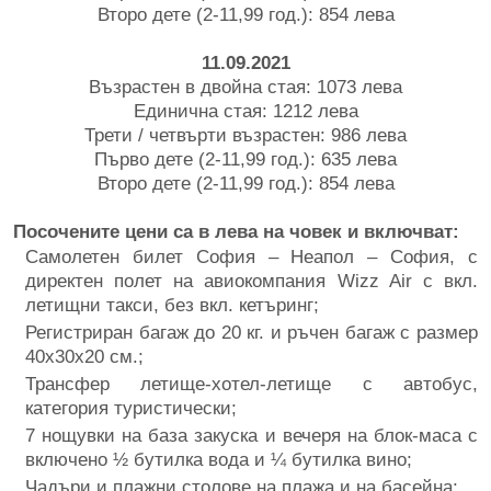
Второ дете (2-11,99 год.): 854 лева
11.09.2021
Възрастен в двойна стая: 1073 лева
Единична стая: 1212 лева
Трети / четвърти възрастен: 986 лева
Първо дете (2-11,99 год.): 635 лева
Второ дете (2-11,99 год.): 854 лева
Посочените цени са в лева на човек и включват:
Самолетен билет София – Неапол – София, с
директен полет на авиокомпания Wizz Air с вкл.
летищни такси, без вкл. кетъринг;
Регистриран багаж до 20 кг. и ръчен багаж с размер
40x30x20 см.;
Трансфер летище-хотел-летище с автобус,
категория туристически;
7 нощувки на база закуска и вечеря на блок-маса с
включено ½ бутилка вода и ¼ бутилка вино;
Чадъри и плажни столове на плажа и на басейна;