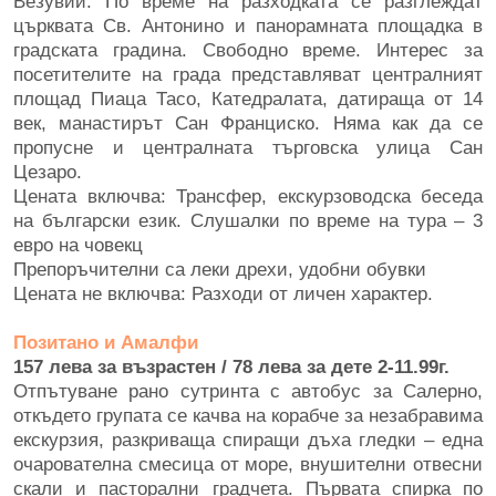
Везувий. По време на разходката се разглеждат
църквата Св. Антонино и панорамната площадка в
градската градина. Свободно време. Интерес за
посетителите на града представляват централният
площад Пиаца Тасо, Катедралата, датираща от 14
век, манастирът Сан Франциско. Няма как да се
пропусне и централната търговска улица Сан
Цезаро.
Цената включва: Трансфер, екскурзоводска беседа
на български език. Слушалки по време на тура – 3
евро на човекц
Препоръчителни са леки дрехи, удобни обувки
Цената не включва: Разходи от личен характер.
Позитано и Амалфи
157 лева за възрастен / 78 лева за дете 2-11.99г.
Отпътуване рано сутринта с автобус за Салерно,
откъдето групата се качва на корабче за незабравима
екскурзия, разкриваща спиращи дъха гледки – една
очарователна смесица от море, внушителни отвесни
скали и пасторални градчета. Първата спирка по