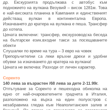
др. Екскурзията продължава с автобус към
подножието на вулкана Везувий – висок 1281м. Това
е най-високата планина в Кампания и единственият
действащ вулкан в континентална Европа.
Изкачването до кратера на вулкана е пеша. Трансфер
до хотела.
Цената включени: трансфер, екскурзоводска беседа
на български език.входни такси за посещаваните
обекти
Слушалки по време на тура – 3 евро на човек
Препоръчителни са леки връхни дрехи и удобни
обувки за изкачването до кратера на вулкана!
Цената не включва: Разходи от личен характер.
Соренто
140 лева за възрастен /68 лева за дете 2-11.99г.
Отпътуване за Соренто и пешеходна обиколка на
едно от най-очарователните градчета в Италия,
разположено на върха на един полуостров с
незабравима гледка към Неаполитанския залив и