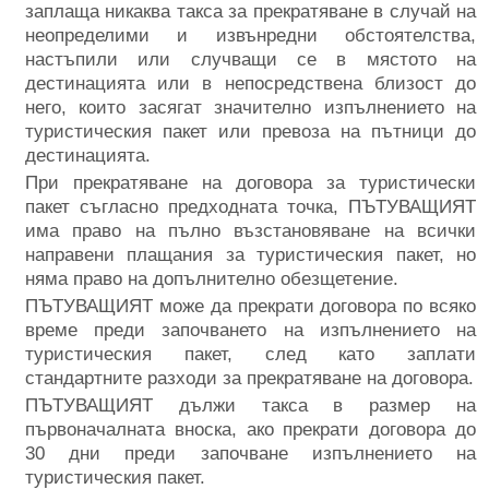
заплаща никаква такса за прекратяване в случай на
неопределими и извънредни обстоятелства,
настъпили или случващи се в мястото на
дестинацията или в непосредствена близост до
него, които засягат значително изпълнението на
туристическия пакет или превоза на пътници до
дестинацията.
При прекратяване на договора за туристически
пакет съгласно предходната точка, ПЪТУВАЩИЯТ
има право на пълно възстановяване на всички
направени плащания за туристическия пакет, но
няма право на допълнително обезщетение.
ПЪТУВАЩИЯТ може да прекрати договора по всяко
време преди започването на изпълнението на
туристическия пакет, след като заплати
стандартните разходи за прекратяване на договора.
ПЪТУВАЩИЯТ дължи такса в размер на
първоначалната вноска, ако прекрати договора до
30 дни преди започване изпълнението на
туристическия пакет.