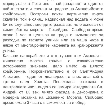
маршрута е в Позитано - най-западният и един от
най-пъстрите и елегантни градове на Амалфийското
крайбрежие. Построен почти вертикално върху
скалите, той е сякаш надвиснал над водата и може
би не случайно легендите разказват, че е основан от
самия бог на морето – Посейдон. Свободно време
около 1 час в центъра на града с възможност за
разходка по тесните улички или за чаша кафе в
някое от многобройните кафенета на крайбрежната
улица.
Качване на корабчето и отпътуване към Амалфи –
живописно морско градче с изключително
историческо значение, дало името на цялото
крайбрежие. Покровителствано е от Сант’Андреа
Апостоло – един от дванадесетте апостола, който
тръгва след Христа. Пешеходна разходка в
централната част, където се намира катедралата Св.
Андрей от IX век, чиято фасада е декорирана с
модерна мозайка на Доменико Морели. Свободно
време около 3 часа с възможност за и обяд.