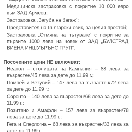
Медицинска застраховка с покритие 10 000 евро
към ЗАД Армеец;
Застраховка „Загуба на багаж”;
Представител на български език, за целия престой;
Застраховка „Отмяна на пътуване“ с покритие за
първите 1000 лева на човек от ЗАД „БУЛСТРАД
ВИЕНА ИНШУЪРЪНС ГРУП“.
Посочените цени НЕ включват:
Неапол – столицата на Кампания – 88 лева за
възрастен/45 лева за дете до 11,99 г.;
Помпей и Везувий – 147 лева за възрастен/72 лева
за дете до 11,99 г.;
Соренто – 140 лева за възрастен/68 лева за дете до
11,99 г.;
Позитано и Амафли – 157 лева за възрастен/78
лева за дете до 11,99 г.;
Гета и Сперлогна – 68 лева за възрастен/33 лева за
дете до 11,99 г.;