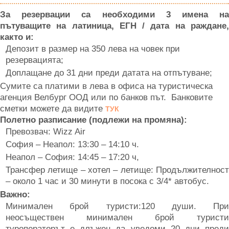
За резервации са необходими 3 имена на
пътуващите на латиница, ЕГН / дата на раждане,
както и:
Депозит в размер на 350 лева на човек при
резервацията;
Доплащане до 31 дни преди датата на отпътуване;
Сумите са платими в лева в офиса на туристическа
агенция Велбург ООД или по банков път. Банковите
сметки можете да видите
ТУК
Полетно разписание (подлежи на промяна):
Превозвач: Wizz Air
София – Неапол: 13:30 – 14:10 ч.
Неапол – София: 14:45 – 17:20 ч,
Трансфер летище – хотел – летище: Продължителност
– около 1 час и 30 минути в посока с 3/4* автобус.
Важно:
Минимален брой туристи:120 души. При
неосъществен минимален брой туристи
туроператорът е длъжен да уведоми 20 дни преди