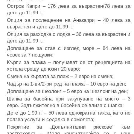
Остров Капри – 176 лева за възрастен/78 лева за
дете до 11,99 г.;
Опция за послещение на Анакапри – 40 лева за
възрастен и дете до 11,99 г.;
Опция за разходка с лодка – 36 лева за възрастен и
дете до 11,99 г.;
Доплащане за стая с изглед море – 84 лева на
човек за 7 нощувки;
Кърпи за плажа – получават се от рецепцията на
хотела срещу депозит 20 евро;
Смяна на кърпата за плаж – 2 евро на смяна;
Чадър нa 1-ви/2-ри ред на плажа – 10 евро на ден;
Доплащане за шезлонг – 5 евро на шезлонг на ден;
Шапка за басейна при закупуване на място – 3
евро. Задължително в басейна се влиза с шапка;
Дете до 1.99 г. – 50 лева еднократна такса, като не
ползва услуги и седалка в самолета;
Покритие за „Допълнителни рискове“ към
застраховка – Моля консултирайте се с наш