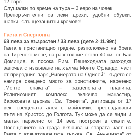
12 eвро.
Слушалки по време на тура – 3 евро на човек
Препоръчителни са леки дрехи, удобни обувки,
шапки, слънцезащитни кремове!
Гаета и Сперлонга
68 лева за възрастен / 33 лева (дете 2-11.99г.)
Гаета е пристанищно градче, разположено на брега
на Тиренско море, на разстояние около 40 км. от Бая
Домиция, в посока Рим. Пешеходната разходка
започва с изкачване на хълма Монте Орландо, част
от природния парк „Ривиерата на Одисей”, където се
намира свещено място за християните, наречено
„Монте спаката” – разцепената планина.
Религиозният комплекс включва манастир,
бароковата църква „Св. Тринита”, датираща от 17
век, свещената алея с майолики, пресъздаващи
пътя на Христос до Голгота. Тук може да се види и
малък параклис от 14 век, построен в скалите.
Посещението на града включва и старата част на
Гаета с впечатляващата църква „Св. Анунциата” от