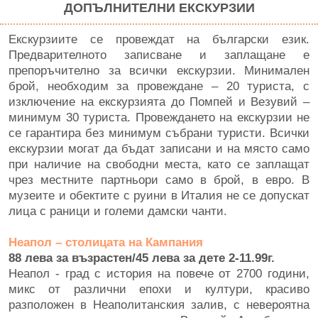
ДОПЪЛНИТЕЛНИ ЕКСКУРЗИИ
Екскурзиите се провеждат на български език.
Предварителното записване и заплащане е
препоръчително за всички екскурзии. Минимален
брой, необходим за провеждане – 20 туриста, с
изключение на екскурзията до Помпей и Везувий –
минимум 30 туриста. Провеждането на екскурзии не
се гарантира без минимум събрани туристи. Всички
екскурзии могат да бъдат записани и на място само
при наличие на свободни места, като се заплащат
чрез местните партньори само в брой, в евро. В
музеите и обектите с руини в Италия не се допускат
лица с раници и големи дамски чанти.
Неапол – столицата на Кампания
88 лева за възрастен/45 лева за дете 2-11.99г.
Неапол - град с история на повече от 2700 години,
микс от различни епохи и култури, красиво
разположен в Неаполитанския залив, с невероятна