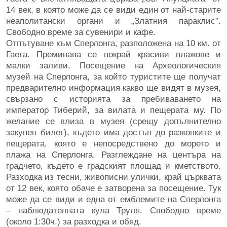
14 век, в която може да се види един от най-старите
неаполитански органи и „Златния параклис”.
Свободно време за сувенири и кафе.
Отпътуване към Сперлонга, разположена на 10 км. от
Гаета. Преминава се покрай красиви плажове и
малки заливи. Посещение на Археологическия
музей на Сперлонга, за който туристите ще получат
предварително информация какво ще видят в музея,
свързано с историята за пребиваването на
император Тиберий, за вилата и пещерата му. По
желание се влиза в музея (срещу допълнително
закупен билет), където има достъп до разкопките и
пещерата, която е непосредствено до морето и
плажа на Сперлонга. Разглеждане на центъра на
градчето, където е градският площад и кметството.
Разходка из тесни, живописни улички, край църквата
от 12 век, която обаче е затворена за посещение. Тук
може да се види и една от емблемите на Сперлонга
– наблюдателната кула Труля. Свободно време
(около 1:30ч.) за разходка и обяд.