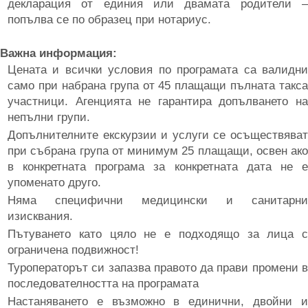
декларация от единия или двамата родители –
попълва се по образец при нотариус.
Важна информация:
Цената и всички условия по програмата са валидни
само при набрана група от 45 плащащи пълната такса
участници. Агенцията не гарантира допълването на
непълни групи.
Допълнителните екскурзии и услуги се осъществяват
при събрана група от минимум 25 плащащи, освен ако
в конкретната програма за конкретната дата не е
упоменато друго.
Няма специфични медицински и санитарни
изисквания.
Пътуването като цяло не е подходящо за лица с
ограничена подвижност!
Туроператорът си запазва правото да прави промени в
последователността на програмата
Настаняването е възможно в единични, двойни и