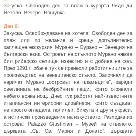
Закуска. Свободен ден за плаж в курорта Лидо ди
Йезоло. Вечеря. Нощувка.
Ден 6:
Закуска. Освобождаване на хотела. Свободен ден за
плаж или по желание и срещу допълнително
заплащне екскурзия Мурано – Бурано – Венеция на
български език. Островът на стъклото Мурано някога
бил рибарско селище, известно и с добива на сол.
През 1291 г. обаче тук се пренесли работилниците за
производство на венецианско стъкло. Започнали да
наричат Мурано „островът на пламъците”, заради
светлината на безбройните пещи, които огрявали
небето всяка нощ. Днес тук работят най-известните
италиански интериорни дизайнери, които създават
не просто огледала, полилеи, бижута и други украси,
а истински произведения на изкуството. Разходка из
острова: Palazzo Giustinian – Музей на стъклото,
църквата „Св. Св. Мария и Донато“, църквата