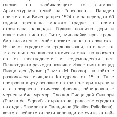
гледки по заобикалящите го хълмове.
Архитектурният гений на Ренесанса - Паладио
пристига във Виченца през 1524 г. и за период от 60
години превръща малкото градче в голяма
строителна площадка. Години по-късно дори и
известният писател Гьоте, минавайки през града,
бил възхитен от майсторските ръце на архитекта.
Някои от сградите са средновековни, като част от
тях са във венециански готически стил, но повечето
са от шестнадесети и седемнадесети век.
Пешеходната разходка включва: Известният площад
Пиаца дел Дуомо (Piazza del Duomo), на който е
разположена изящната Катедрала от 15 в. Тя е
построена върху основите на три по-стари църкви и
е с прекрасна готическа фасада, облицована с
червен и бял мрамор. Площад Пиаца дей Синьори
(Piazza dei Signori) - сърцето на града със сградата
на съда - Базиликата Паладиана (Basilica Palladiana),
която с нейните открити колонади се счита за най-