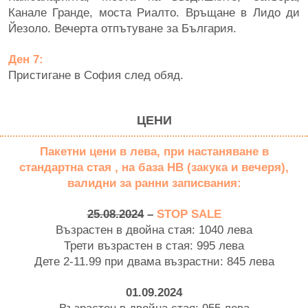
Канале Гранде, моста Риалто. Връщане в Лидо ди
Йезоло. Вечерта отпътуване за България.
Ден 7:
Пристигане в София след обяд.
ЦЕНИ
Пакетни цени в лева, при настаняване в
стандартна стая , на база НВ (закука и вечеря),
валидни за ранни записвания:
25.08.2024
–
STOP SALE
Възрастен в двойна стая: 1040 лева
Трети възрастен в стая: 995 лева
Дете 2-11.99 при двама възрастни: 845 лева
01.09.2024
Възрастен в двойна стая: 955 лева