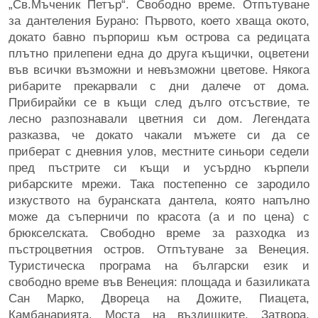
„Св.Мъченик Петър“. Свободно време. Отпътуване
за дантеления Бурано: Първото, което хваща окото,
докато бавно пърпориш към острова са редицата
плътно прилепени една до друга къщички, оцветени
във всички възможни и невъзможни цветове. Някога
рибарите прекарвали с дни далече от дома.
Прибирайки се в къщи след дълго отсъствие, те
лесно разпознавали цветния си дом. Легендата
разказва, че докато чакали мъжете си да се
приберат с дневния улов, местните синьори седели
пред пъстрите си къщи и усърдно кърпели
рибарските мрежи. Така постепенно се зародило
изкуството на буранската дантела, която напълно
може да съперничи по красота (а и по цена) с
брюкселската. Свободно време за разходка из
пъстроцветния остров. Отпътуване за Венеция.
Туристическа програма на български език и
свободно време във Венеция: площада и базиликата
Сан Марко, Двореца на Дожите, Пиацета,
Камбанарията, Моста на въздишките, Затвора,