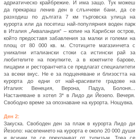
адриатическо крайбрежие. И има защо. Тук можеш
да прекараш ленив ден в слънчеви бани, да се
разходиш по дългата 7 км търговска улица на
курорта или да посетиш най-популярния воден парк
в Италия „Акваландия“ – копие на Карибски остров,
който предоставя забавления за малки и големи на
площ от 80 000 кв. м. Стотиците магазинчета с
уникални италиански стоки са истински рай за
любителите на покупките, а в кокетните барове,
пицарии и ресторантчета се предлагат специалитети
за всеки вкус. Не е за подценяване и близостта на
курорта до едни от най-красивите градове на
Италия: Венеция, Верона, Падуа, Болоня...
Настаняване в хотел 3* в Лидо ди Йезело. Вечеря.
Свободно време за опознаване на курорта. Нощувка.
Ден 2:
Закуска. Свободен ден за плаж в курорта Лидо ди
Йезоло: населението на курорта е около 20 000 души
и всички те се прехранват от туризъм. Това се