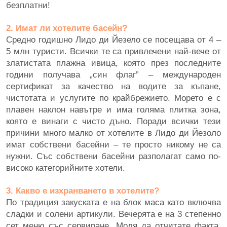
безплатни!
2. Имат ли хотелите басейн?
Средно годишно Лидо ди Йезело се посещава от 4 –
5 млн туристи. Всички те са привлечени най-вече от
златистата плажна ивица, която през последните
години получава „син флаг” – международен
сертификат за качество на водите за къпане,
чистотата и услугите по крайбрежието. Морето е с
плавен наклон навътре и има голяма плитка зона,
която е винаги с чисто дъно. Поради всички тези
причини много малко от хотелите в Лидо ди Йезоло
имат собствени басейни – те просто никому не са
нужни. Със собствени басейни разполагат само по-
високо категорийните хотели.
3. Какво е изхранването в хотелите?
По традиция закуската е на блок маса като включва
сладки и солени артикули. Вечерята е на 3 степенно
сет меню със сервиране. Моля да отчитате факта,