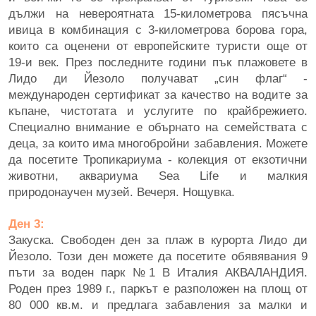
дължи на невероятната 15-километрова пясъчна
ивица в комбинация с 3-километрова борова гора,
които са оценени от европейските туристи още от
19-и век. През последните години пък плажовете в
Лидо ди Йезоло получават „син флаг“ -
международен сертификат за качество на водите за
къпане, чистотата и услугите по крайбрежието.
Специално внимание е обърнато на семействата с
деца, за които има многобройни забавления. Можете
да посетите Тропикариума - колекция от екзотични
животни, аквариума Sea Life и малкия
природонаучен музей. Вечеря. Нощувка.
Ден 3:
Закуска. Свободен ден за плаж в курорта Лидо ди
Йезоло. Този ден можете да посетите обявявания 9
пъти за воден парк №1 В Италия АКВАЛАНДИЯ.
Роден през 1989 г., паркът е разположен на площ от
80 000 кв.м. и предлага забавления за малки и