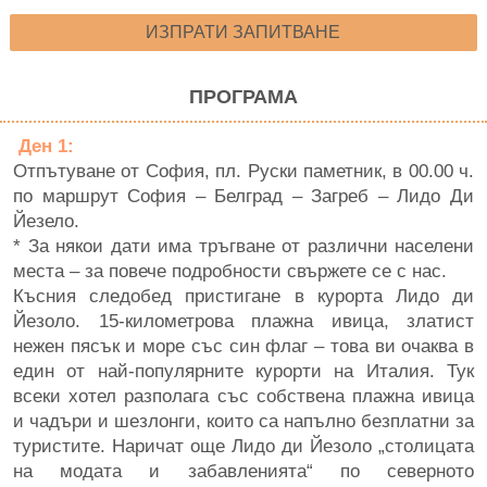
ИЗПРАТИ ЗАПИТВАНЕ
ПРОГРАМА
Ден 1:
Отпътуване от София, пл. Руски паметник, в 00.00 ч.
по маршрут София – Белград – Загреб – Лидо Ди
Йезело.
* За някои дати има тръгване от различни населени
места – за повече подробности свържете се с нас.
Късния следобед пристигане в курорта Лидо ди
Йезоло. 15-километрова плажна ивица, златист
нежен пясък и море със син флаг – това ви очаква в
един от най-популярните курорти на Италия. Тук
всеки хотел разполага със собствена плажна ивица
и чадъри и шезлонги, които са напълно безплатни за
туристите. Наричат още Лидо ди Йезоло „столицата
на модата и забавленията“ по северното