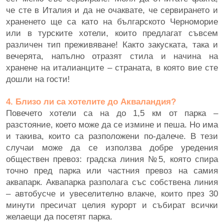
че сте в Италия и да не очаквате, че сервирането и
храненето ще са като на българското Черноморие
или в турските хотели, които предлагат съвсем
различен тип преживяване! Както закуската, така и
вечерята, напълно отразят стила и начина на
хранене на италианците – страната, в която вие сте
дошли на гости!
4. Близо ли са хотелите до Акваландия?
Повечето хотели са на до 1,5 км от парка –
разстояние, което може да се измине и пеша. Но има
и такива, които са разположени по-далече. В тези
случаи може да се използва добре уредения
обществен превоз: градска линия №5, която спира
точно пред парка или частния превоз на самия
аквапарк. Аквапарка разполага със собствена линия
– автобусче и увеселително влакче, които през 30
минути пресичат целия курорт и събират всички
желаещи да посетят парка.