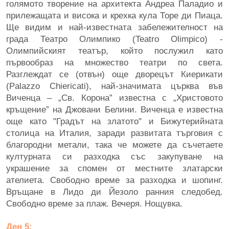
голямото творение на архитекта Андреа Паладио и
прилежащата и висока и крехка кула Торе ди Пиаца.
Ще видим и най-известната забележителност на
града Театро Олимпико (Teatro Olimpico) -
Олимпийският театър, който послужил като
първообраз на множество театри по света.
Разглеждат се (отвън) още дворецът Киерикати
(Palazzo Chiericati), най-значимата църква във
Виченца – „Св. Корона” известна с „Христовото
кръщение” на Джовани Белини. Виченца е известна
още като "Градът на златото" и Бижутерийната
столица на Италия, заради развитата търговия с
благородни метали, така че можете да съчетаете
културната си разходка със закупуване на
украшение за спомен от местните златарски
ателиета. Свободно време за разходка и шопинг.
Връщане в Лидо ди Йезоло ранния следобед.
Свободно време за плаж. Вечеря. Нощувка.
Ден 5: