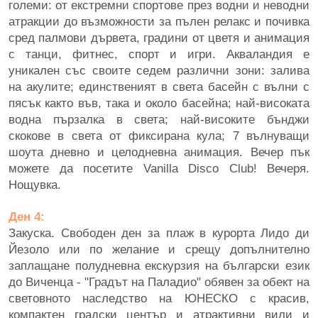
големи: от екстремни спортове през водни и неводни
атракции до възможности за пълен релакс и почивка
сред палмови дървета, градини от цветя и анимация
с танци, фитнес, спорт и игри. Акваландия е
уникален със своите седем различни зони: залива
на акулите; единственият в света басейн с вълни с
пясък както във, така и около басейна; най-високата
водна пързалка в света; най-високите бънджи
скокове в света от фиксирана кула; 7 вълнуващи
шоута дневно и целодневна анимация. Вечер пък
можете да посетите Vanilla Disco Club! Вечеря.
Нощувка.
Ден 4:
Закуска. Свободен ден за плаж в курорта Лидо ди
Йезоло или по желание и срещу допълнително
заплащане полудневна екскурзия на български език
до Виченца - "Градът на Паладио" обявен за обект на
световното наследство на ЮНЕСКО с красив,
компактен градски център и атрактивни вили и