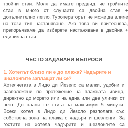
тройни стаи. Моля да имате предвид, че тройните
стаи в много от случаите са двойна стая +
допълнително легло. Туроператорът не може да влияе
на този тип настаняване. Ако това ви притеснява,
препоръчваме да изберете настаняване в двойна +
единична стая.
ЧЕСТО ЗАДАВАНИ ВЪПРОСИ
1. Хотелът близо ли е до плажа? Чадърите и
шезлонгите заплащат ли се?
Хотелчетата в Лидо ди Йезело са малки, удобни и
разположени по протежение на плажната ивица,
директно до морето или на една или две улички от
него. До плажа се стига за максимум 5 минути.
Всеки хотел в Лидо ди Йезоло разполага със
собствена зона на плажа с чадъри и шезлонги. За
гостите на хотела чадърите и шезлонгите са