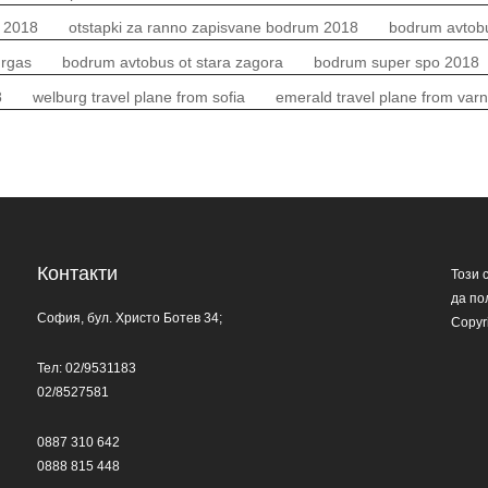
m 2018
otstapki za ranno zapisvane bodrum 2018
bodrum avtobu
urgas
bodrum avtobus ot stara zagora
bodrum super spo 2018
8
welburg travel plane from sofia
emerald travel plane from var
Контакти
Този 
да по
София, бул. Христо Ботев 34;
Copyr
Тел: 02/9531183
02/8527581
0887 310 642
0888 815 448