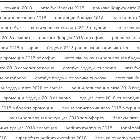
почивки 2018
автобус бодрум 2018
почивки бодрум лятo 
анни записвания 2018
промоции бодрум 2018
турция лято 
ум автобус
ранни записвания лято 2018 в турция
ранни запи
о 2018 самолет
почивки бодрум 2018 от софия
ранни записв
ния 2018 от варна
бодрум 2018 ранни записвания чартър
а
р промоция 2018 от софия
отстъпки за ранни записвания бодр
ято 2018 самолет от варна
автобус бодрум от софия
автобу
м от габрово
автобус бодрум от валико търново
отстъпки б
ки бодрум лято 2018 от софия
ранни записвания лято 2018 бод
промоции бодрум 2018 от варна
турция лято 2018 от пловдив
о 2018 в бодрум промоция
ранни записвания лято 2018 в турци
а
ранни записвания за турция 2018 топ оферта
бодрум лято
ания турция 2018 промоция
bodrum marmaris 2018
ranni za
018
super oferta bodrum avotobus 2018
bodrum ot varna avto