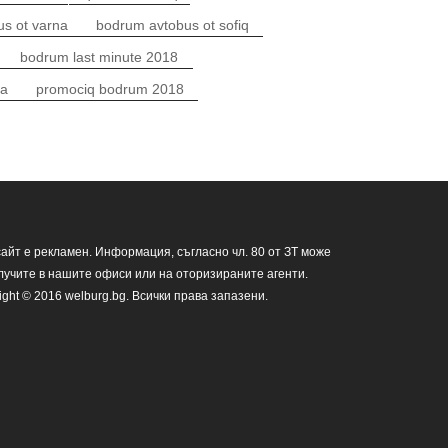
s ot varna
bodrum avtobus ot sofiq
bodrum last minute 2018
na
promociq bodrum 2018
сайт е рекламен. Информация, съгласно чл. 80 от ЗТ може
лучите в нашите офиси или на оторизираните агенти.
ight © 2016 welburg.bg. Всички права запазени.