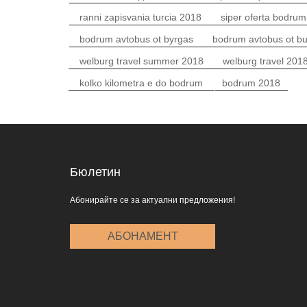
ranni zapisvania turcia 2018
siper oferta bodru
bodrum avtobus ot byrgas
bodrum avtobus ot b
welburg travel summer 2018
welburg travel 201
kolko kilometra e do bodrum
bodrum 2018
Бюлетин
Абонирайте се за актуални предложения!
АБОНАМЕНТ