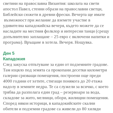
светини на православна Византия: школата на свети
апостол Павел, стенни образи на православни светци,
Библейски сюжети в древни фрески. Вечерта ще имате
възможност при желание да вземете участие в
удивителна кападокийска вечеря, където можете да се
насладите на местния фолклор и интересни танци (срещу
допълнително заплащане – 25 евро с включени напитки и
програма). Връщане в хотела. Вечеря. Нощувка.
Ден 5
Кападокия
След закуска отпътуване за един от подземните градове.
Там изцяло под земята са прокопани десетки километри
галерии срязващи помещения, построени още преди
4000 години от хетите, стигащи понякога до 20 етажа
надолу в земните недра. Те са служели за всичко, с което
трябва да разполага един град – резервоари за вода,
складове за жито, мелници, обори, жилищни помещения.
Според някои историци, в кападокийските скални
обители и подземни градове са живели до 80 хиляди