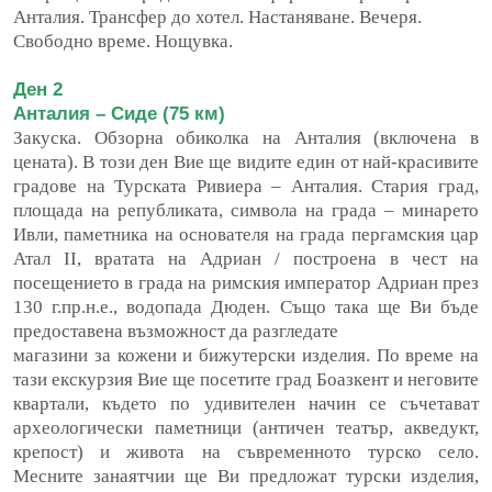
Анталия. Трансфер до хотел.
Настаняване. Вечеря.
Свободно време. Нощувка.
Ден 2
Анталия – Сиде (75 км)
Закуска. Обзорна обиколка на Анталия (включена в
цената). В този ден Вие ще
видите един от най-красивите
градове на Турската Ривиера – Анталия. Стария
град,
площада на републиката, символа на града – минарето
Ивли, паметника на
основателя на града пергамския цар
Атал ІІ, вратата на Адриан / построена в чест на
посещението в града на римския император Адриан през
130 г.пр.н.е., водопада Дюден. Също така ще Ви бъде
предоставена възможност да разгледате
магазини за кожени и бижутерски изделия. По време на
тази екскурзия Вие ще посетите град Боазкент и неговите
квартали, където по удивителен начин се съчетават
археологически паметници (античен театър, акведукт,
крепост) и живота на съвременното турско село.
Месните занаятчии ще Ви предложат турски изделия,