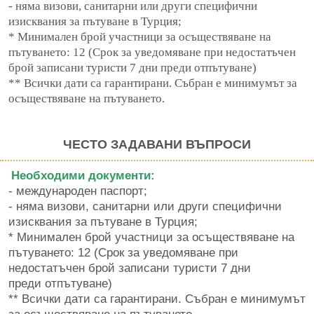
- няма визови, санитарни или други специфични
изисквания за пътуване
в Турция;
* Минимален брой участници за осъществяване на
пътуването: 12 (Срок за
уведомяване при недостатъчен
брой записани туристи 7 дни преди
отпътуване)
** Всички дати са гарантирани. Събран е минимумът за
осъществяване
на пътуването.
ЧЕСТО ЗАДАВАНИ ВЪПРОСИ
Необходими документи:
- международен паспорт;
- няма визови, санитарни или други специфични
изисквания за пътуване
в Турция;
* Минимален брой участници за осъществяване на
пътуването: 12 (Срок за
уведомяване при
недостатъчен брой записани туристи 7 дни
преди
отпътуване)
** Всички дати са гарантирани. Събран е минимумът
за осъществяване
на пътуването.