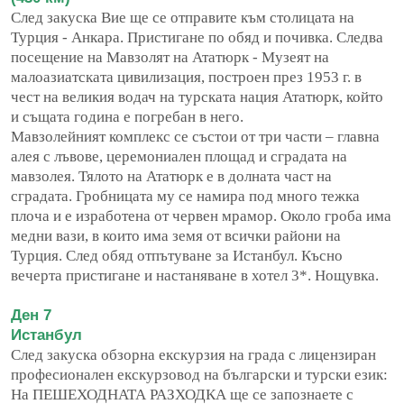
След закуска Вие ще се отправите към столицата на
Турция - Анкара. Пристигане по обяд и почивка. Следва
посещение на Мавзолят на Ататюрк - Музеят на
малоазиатската цивилизация, построен през 1953 г. в
чест на великия водач на турската нация Ататюрк, който
и същата година е погребан в него.
Мавзолейният комплекс се състои от три части – главна
алея с лъвове, церемониален площад и сградата на
мавзолея. Тялото на Ататюрк е в долната част на
сградата. Гробницата му се намира под много тежка
плоча и е изработена от червен мрамор. Около гроба има
медни вази, в които има земя от всички райони на
Турция. След обяд отпътуване за Истанбул. Късно
вечерта пристигане и настаняване в хотел 3*. Нощувка.
Ден 7
Истанбул
След закуска обзорна екскурзия на града с лицензиран
професионален екскурзовод на български и турски език:
На ПЕШЕХОДНАТА РАЗХОДКА ще се запознаете с