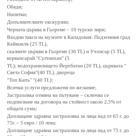
Обяди;
Напитки;
Допълнителните екскурзии;
Черната църква в Гьореме – 10 турски лири;
Входни такси на музеите в Кападокия: Подземния град
Каймаклъ (25 TL),
скалните църкви в Гьореме (30 TL) и Учхисар (5 TL),
кервансарай "Султанхан" (5
TL); водохранилището Йеребатан (20 TL), църквата "
Света София"(40 TL), двореца
"Топ Капъ" "(40 TL);
Всички услуги предложени по желание;
Застраховка отмяна на пътуване – сключва се
подписване на договора на
стойност около 2,5% от
общата сума;
Доплащане здравна застраховка за лица над от 65 г. до
75г. – 5 евро / 10 лева;
Доплащане здравна застраховка за лица над от 75 г. до