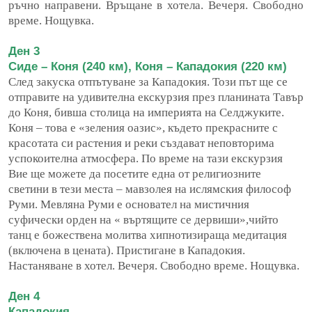
ръчно направени. Връщане в хотела. Вечеря. Свободно
време. Нощувка.
Ден 3
Сиде – Коня (240 км), Коня – Кападокия (220 км)
След закуска отпътуване за Кападокия. Този път ще се
отправите на удивителна екскурзия през планината Тавър
до Коня, бивша столица на империята на Селджуките.
Коня – това е «зеления оазис», където прекрасните с
красотата си растения и реки създават неповторима
успокоителна атмосфера. По време на тази екскурзия
Вие ще можете да посетите една от религиозните
светини в тези места – мавзолея на ислямския философ
Руми. Мевляна Руми е основател на мистичния
суфически орден на « въртящите се дервиши»,чийто
танц е божествена молитва хипнотизираща медитация
(включена в цената). Пристигане в Кападокия.
Настаняване в хотел. Вечеря. Свободно време. Нощувка.
Ден 4
Кападокия