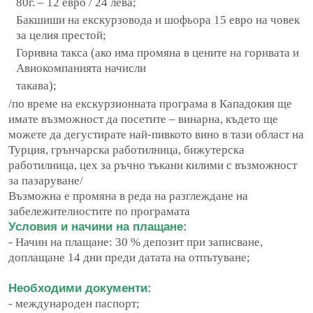
80г. – 12 евро / 24 лева;
Бакшиши на екскурзовода и шофьора 15 евро на човек
за целия престой;
Горивна такса (ако има промяна в цените на горивата и
Авиокомпанията начисли
такава);
/по време на екскурзионната програма в Кападокия ще
имате възможност да
посетите – винарна, където ще
можете да дегустирате най-пивкото вино в тази
област на
Турция, грънчарска работилница, бижутерска
работилница, цех за
ръчно тъкани килими с възможност
за пазаруване/
Възможна е промяна в реда на разглеждане на
забележителностите по
програмата
Условия и начини на плащане:
- Начин на плащане: 30 % депозит при записване,
доплащане 14 дни
преди датата на отпътуване;
Необходими документи:
- международен паспорт;