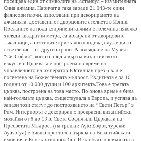
посещава един от символите на Истанбул – изумителната
Синя джамия. Наричат я така заради 21 043-те сини
фаянсови плочи, използвани при декорирането на
джамията, доставени от дворцовите ателиета в Изник.
Посланите на пода копринени килими с големина няколко
хиляди квадратни метра, са докарани от дворцовите
тъкачници, а стотиците кристални кандила, служещи за
осветление – от други страни. Разглеждане на Музеят
“Св. София”, който е шедьовър на византийското
изкуство. Църквата е построена по време на
управлението на император Юстиниан през 6 в. и е
посветена на Божествената мъдрост. Издигната е за 10
години от 10 000 души и 100 архитекта.Това е третата
църква, построена на това място. По онова време е била
най-голямата църква, съществувала в Европа, и успява да
запази този статут до построяването на “Свети Петър” в
Рим. Интериорът е декориран с прекрасни византийски
мозайки от 6 до 13 в. Света София или Църквата на
Пресветата Мъдрост (на гръцки: Αγία Σοφία, турски:
Ayasofya) е бивша престолна църква на Византийската
империя в Константинопол (дн. Истанбул), превърната в