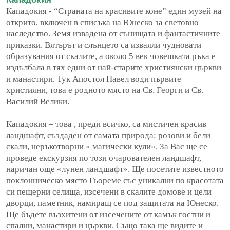
Кападокия - “Страната на красивите коне” един музей на
открито, включен в списъка на Юнеско за световно
наследство. Земя извадена от сънищата и фантастичните
приказки. Вятърът и слънцето са изваяли чудновати
образувания от скалите, а около 5 век човешката ръка е
издълбала в тях едни от най-старите християнски църкви
и манастири. Тук Апостол Павел води първите
християни, това е родното място на Св. Георги и Св.
Василий Велики.
Кападокия – това , преди всичко, са мистичен красив
ландшафт, създаден от самата природа: розови и бели
скали, неръкотворни « магически кули». За Вас ще се
проведе екскурзия по този очарователен ландшафт,
наричан още «лунен ландшафт». Ще посетите известното
поклонническо място Гьореме със уникални по красотата
си пещерни селища, изсечени в скалите домове и цели
дворци, паметник, намиращ се под защитата на Юнеско.
Ще бъдете възхитени от
изсечените от камък гостни и
спални, манастири и църкви. Също така ще видите и