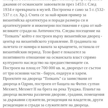
джамия от османските завоеватели през 1453 г. След
1934 е превърната в музей. Построена е само за 5 г. (532-
537 г. сл. Хр.). Счита се за най-яркия пример за
византийска архитектура и поради размера си и
архитектурните и инженерни постижения е една от най-
великите сгради на Античността. Следва посещение на
"Топкапъ" който е построен върху византийски дворец -
център на византийското управление. В градината на
лалетата се намира и ваната за кръщенета, останала от
византийския период. Този факт е показател за
позитивното отношение на османската власт спрямо
културното наследство на предшествениците си.
Построен на площ от 700 000 кв. м, дворецът се състои
от три основни части - бирун, ендерун и харем.
Проектите на двореца "Топкапъ" са заимствани от
двореца в Одрин, построен от бащата на Фатих султан
Мехмет, Мехмет II на брега на река Тунджа. Планът на
двореца включва различни дворове, градини, помещения
за държавни служители, резиденция на владетеля, други
резиденции и сгради за служителите на двореца.