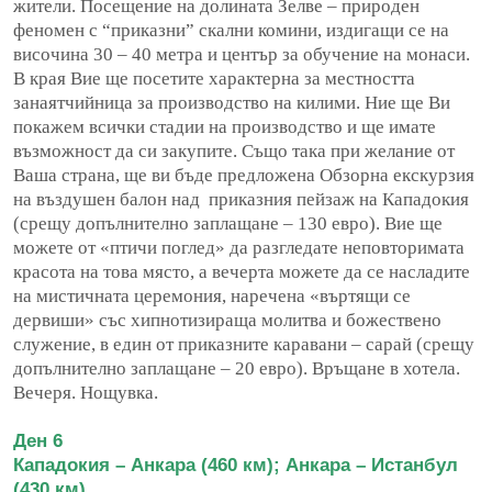
жители. Посещение на долината Зелве – природен
феномен с “приказни” скални комини, издигащи се на
височина 30 – 40 метра и център за обучение на монаси.
В края Вие ще посетите характерна за местността
занаятчийница за производство на килими. Ние ще Ви
покажем всички стадии на производство и ще имате
възможност да си закупите. Също така при желание от
Ваша страна, ще ви бъде предложена Обзорна екскурзия
на въздушен балон над приказния пейзаж на Кападокия
(срещу допълнително заплащане – 130 евро). Вие ще
можете от «птичи поглед» да разгледате неповторимата
красота на това място, а вечерта можете да се насладите
на мистичната церемония, наречена «въртящи се
дервиши» със хипнотизираща молитва и божествено
служение, в един от приказните каравани – сарай (срещу
допълнително заплащане – 20 евро). Връщане в хотела.
Вечеря. Нощувка.
Ден 6
Кападокия – Анкара (460 км); Анкара – Истанбул
(430 км)