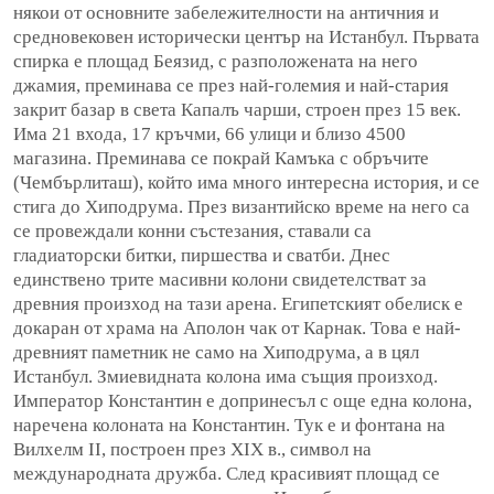
някои от основните забележителности на античния и
средновековен исторически център на Истанбул. Първата
спирка е площад Беязид, с разположената на него
джамия, преминава се през най-големия и най-стария
закрит базар в света Капалъ чарши, строен през 15 век.
Има 21 входа, 17 кръчми, 66 улици и близо 4500
магазина. Преминава се покрай Камъка с обръчите
(Чембърлиташ), който има много интересна история, и се
стига до Хиподрума. През византийско време на него са
се провеждали конни състезания, ставали са
гладиаторски битки, пиршества и сватби. Днес
единствено трите масивни колони свидетелстват за
древния произход на тази арена. Египетският обелиск е
докаран от храма на Аполон чак от Карнак. Това е най-
древният паметник не само на Хиподрума, а в цял
Истанбул. Змиевидната колона има същия произход.
Император Константин е допринесъл с още една колона,
наречена колоната на Константин. Тук е и фонтана на
Вилхелм ІІ, построен през ХІХ в., символ на
международната дружба. След красивият площад се