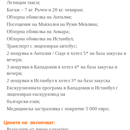
Летищни такси;
Багаж – 7 кг. Ръчен и 20 кг. чекиран;
Обзорна обиколка на Анталия;
Посещение на Мавзолея на Руми Мевляна;
Обзорна обиколка на Анкара;
Обзорна обиколка на Истанбул;
Транспорт с лицензиран автобус;
2 нощувка в Анталия / Сиде в хотел 5* на база закуска и
вечеря;
3 нощувки в Кападокия в хотел 4* на база закуска и
вечеря;
2 нощувки в Истанбул в хотел 3* на база закуска
Екскурзионната програма в Кападокия и Истанбул с
лицензиран екскурзовод на
български език;
Медицинска застраховка с покритие 5 000 евро;
Цените не включват:
Разходите от личен характер;