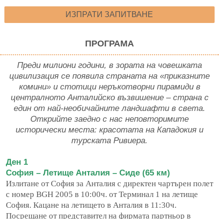
ИЗПРАТИ ЗАПИТВАНЕ
ПРОГРАМА
Преди милиони години, в зората на човешката
цивилизация се появила
страната на «приказните
комини» и стотици неръкотворни пирамиди в
централното Анталийско възвишение – страна с
един от най-необичайните
ландшафти в света.
Открийте заедно с нас неповторимите
исторически места:
красотата на Кападокия и
турската Ривиера.
Ден 1
София – Летище Анталия – Сиде (65 км)
Излитане от София за Анталия с директен чартърен полет
с номер BGH 2005 в
10:00ч. от Терминал 1 на летище
София. Кацане на летището в Анталия в 11:30ч.
Посрещане от представител на фирмата партньор в