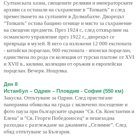
Султанската хазна, свещените реликви и императорските
архиви са останали на съхранение в "Топкапъ" и след
преместването на султаните в Долмабахче. Дворецът
"Топкапъ" остава бащино огнище и място за съхранение
на свещени предмети. През 1924 г., след отхвърляне на
османското управление през 1922 г., дворецът се
превръща в музей. В него са изложени 12 000 експоната
- китайски порцелан, 900 експоната - японски порцелан,
единствена по рода си колекция от турски платове от XVI
и XVII в., килими, колекции от оръжия и европейски
порцелан. Вечеря. Нощувка.
Ден 8
Истанбул – Одрин – Пловдив - София (550 км)
Закуска. Отпътуване за Одрин. След пристигане
панорамна обиколка на града с включено посещение и
фото пауза при българските църкви "Св. Св. Константин и
Елена" и "Св. Георги Победоносец" и пешеходна
разходка с разглеждане на джамията „Селимие”. След
обяд отпътуване за България.