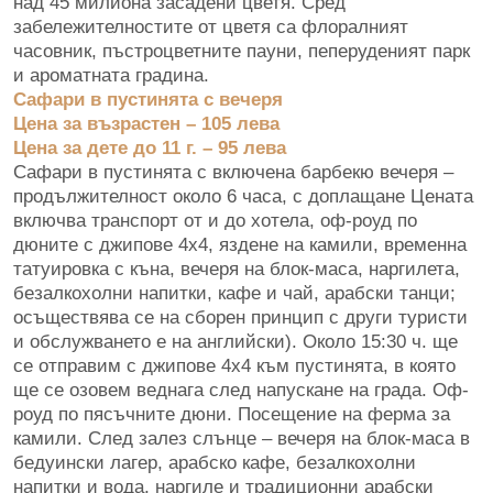
над 45 милиона засадени цветя. Сред
забележителностите от цветя са флоралният
часовник, пъстроцветните пауни, пеперуденият парк
и ароматната градина.
Сафари в пустинята с вечеря
Цена за възрастен – 105 лева
Цена за дете до 11 г. – 95 лева
Сафари в пустинята с включена барбекю вечеря –
продължителност около 6 часа, с доплащане Цената
включва транспорт от и до хотела, оф-роуд по
дюните с джипове 4х4, яздене на камили, временна
татуировка с къна, вечеря на блок-маса, наргилета,
безалкохолни напитки, кафе и чай, арабски танци;
осъществява се на сборен принцип с други туристи
и обслужването е на английски). Около 15:30 ч. ще
се отправим с джипове 4х4 към пустинята, в която
ще се озовем веднага след напускане на града. Оф-
роуд по пясъчните дюни. Посещение на ферма за
камили. След залез слънце – вечеря на блок-маса в
бедуински лагер, арабско кафе, безалкохолни
напитки и вода, наргиле и традиционни арабски