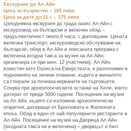
Екскурзия до Ал Айн
Цена за възрастен – 185 лева
Цена за дете до 11 г. – 175 лева
Целодневна екскурзия до града оазис Ал Айн с
екскурзовод на български и включен обяд –
продължителност около 8 часа, с доплащане. Цената
включва транспорт, екскурзоводско обслужване на
български, обяд в Ал Айн и описаната програма с
включена входна такса за музея на Ал Айн;
организира се при мин. 12 участника). Ал Айн,
известен като Оазиса на Емирствата, е разположен в
подножието на зелени планини, където в миналото
са спирали за почивка керваните на търговците.
Спирка при археологическите останки на Хили, които
датират от преди 5000 години. Посещение на музея
на Ал Айн, където са изложени археологически
открития, датиращи от Бронзовата и Желязната
епоха. Обяд в един от най-популярните ресторанти в
Ал Айн. Посещение на музея на Двореца Ал Айн
(входната такса не е включена) – дворецът е бил