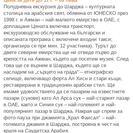
Полудневна екскурзия до Шарджа – културната
столица на арабския свят, обявена от ЮНЕСКО през
1998 г. и Ажман – най-малкото емирство в ОАЕ, с
доплащане Цената включва транспорт,
екскурзоводско обслужване на български и
описаната програма с включени входни такси;
организира се при мин. 12 участника). Турът до
двете северни емирства ще ни отведе първо до
крепостта на Ажман, където ще посетим музея. След
това ще се върнем в Шарджа, където ще се
насладим на „сърцето на града“ – етнографско
селище, включващо форта Ал Хисн и стари къщи,
реставрирани в традиционен арабски стил. Ще
имаме удоволствието да се пазарим на известните
пазари (сукове) като Ал Арса сук – най-старият пазар
в ОАЕ, както и Синия сук – най-големият и най-
популярният пазар в Шарджа. Накрая ще спрем за
фото-пауза при джамията „Крал Фаисал“ – най-
голямата джамия в Шарджа, построена в чест на
краля на Саудитска Арабия.