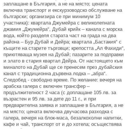
заплащане в България, а не на място; цената
включва транспорт и екскурзоводско обслужване на
български; организира се при минимум 10
участника): квартала Джумейра с великолепната
джамия „Джумейра“, Дубай крийк – канала с морска
вода, който разделя старата част на града на два
района – Бур Дубай и Дейра; квартала „Бастакия“ с
къщите на старите търговци; крепостта „Ал Фахиди“,
приютяваща музея на Дубай; пазарите за подправки
и злато в стария квартал Дейра. От настоящето към
миналото на Дубай ще се пренесем през дубайския
канал с традиционна дървена лодка – „абра“.
Следобед - свободно време. По желание: вечеря на
арабска галера с включен трансфер –
продължителност 2 часа (с доплащане 105 лв. за
възрастен и 95 лв. за дете до 11 г., и при
предварителна заявка и заплащане в България, а не
на място; цената включва двучасова разходка с
галера, вечеря на блок-маса, безалкохолни напитки,
кафе и чай, транспорт от и до хотела; осъществява