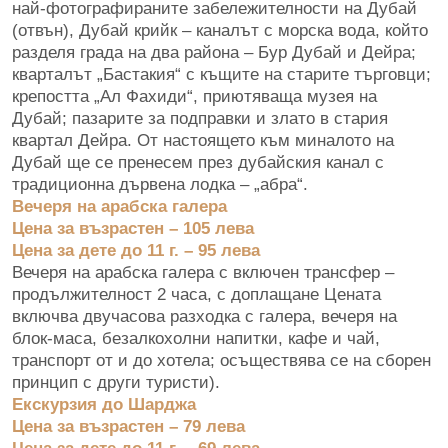
най-фотографираните забележителности на Дубай
(отвън), Дубай крийк – каналът с морска вода, който
разделя града на два района – Бур Дубай и Дейра;
кварталът „Бастакия“ с къщите на старите търговци;
крепостта „Ал Фахиди“, приютяваща музея на
Дубай; пазарите за подправки и злато в стария
квартал Дейра. От настоящето към миналото на
Дубай ще се пренесем през дубайския канал с
традиционна дървена лодка – „абра“.
Вечеря на арабска галера
Цена за възрастен – 105 лева
Цена за дете до 11 г. – 95 лева
Вечеря на арабска галера с включен трансфер –
продължителност 2 часа, с доплащане Цената
включва двучасова разходка с галера, вечеря на
блок-маса, безалкохолни напитки, кафе и чай,
транспорт от и до хотела; осъществява се на сборен
принцип с други туристи).
Екскурзия до Шарджа
Цена за възрастен – 79 лева
Цена за дете до 11 г. – 69 лева