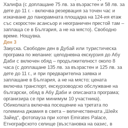
Халифа (с доплащане 75 лв. за възрастен и 58 лв. за
дете до 11 г. - включва резервация за точен час и
изкачване до панорамната площадка на 124-ия етаж
със скоростен асансьор и неограничен престой там –
заплаща се в България, а не на място). Свободно
време. Нощувка.
Ден 3
Закуска. Свободен ден в Дубай или туристическа
програма по желание: целодневна екскурзия до Абу
Даби с включен обяд – продължителност около 8
часа (с доплащане 135 лв. за възрастен и 125 лв. за
дете до 11 г., и при предварителна заявка и
заплащане в България, а не на място; цената
включва транспорт, екскурзоводско обслужване на
български, обяд в Абу Даби и описаната програма;
организира се при минимум 10 участника).
Обиколката включва посещение на третата по
големина джамия в света – величествената „Шейх
Зайед“, фотопауза при хотел Emirates Palace,
Етнографското селище (възстановка на оазис, в