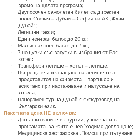
време на цялата програма;
Двупосочен самолетен билет са директен
·
полет София – Дубай – София на АК „Флай
Дубай“;
Летищни такси;
·
Един чекиран багаж до 20 кг.;
·
Малък салонен багаж до 7 кг.;
·
7 нощувки със закуски в избрания от Вас
·
хотел;
Трансфери летище – хотел – летище;
·
Посрещане и изпращане на летището от
·
представител на фирмата – партньор и
асистанс при настаняване и напускане на
хотела;
Панорамен тур на Дубай с екскурзовод на
·
български език.
Пакетната цена НЕ включва:
Допълнителните екскурзии, упоменати в
·
програмата, за които е необходимо доплащане;
Медицинска застраховка „Помощ при пътуване
·