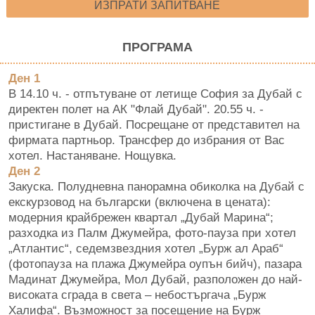
ИЗПРАТИ ЗАПИТВАНЕ
ПРОГРАМА
Ден 1
В
14.10 ч. - отпътуване от летище София за Дубай с
директен полет на АК "Флай Дубай". 20.55 ч. -
пристигане в Дубай. Посрещане от представител на
фирмата партньор. Трансфер до избрания от Вас
хотел. Настаняване. Нощувка.
Ден 2
Закуска. Полудневна панорамна обиколка на Дубай с
екскурзовод на български (включена в цената):
модерния крайбрежен квартал „Дубай Марина“;
разходка из Палм Джумейра, фото-пауза при хотел
„Атлантис“, седемзвездния хотел „Бурж ал Араб“
(фотопауза на плажа Джумейра оупън бийч), пазара
Мадинат Джумейра, Мол Дубай, разположен до най-
високата сграда в света – небостъргача „Бурж
Халифа“. Възможност за посещение на Бурж