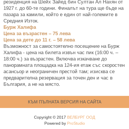
резиденция на Шейх Зайед бин Султан Ал Нахян от
1927 г. до 60-те години. Финалът на тура ще бъде на
пазара за камили, който е един от най-големите в
Средния Изток.
Бурж Халифа
Цена за възрастен – 75 лева
Цена за дете до 11 г. – 58 лева
Възможност за самостоятелно посещение на Бурж
Халифа - цена на билета извън час пик (16:00 ч. –
18:00 ч.) за възрастен. Включва изкачване до
панорамната площадка на 124-ия етаж със скоростен
асансьор и неограничен престой там; изисква се
предварителна резервация за точен ден и час в
България, а не на място.
КЪМ ПЪЛНАТА ВЕРСИЯ НА САЙТА
Copyright © 2017
ВЕЛБУРГ ООД
Powered by
ProStudio