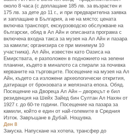
около 8 часа (с доплащане 185 лв. за възрастен и
175 лв. за дете до 11 г., и при предварителна заявка
и заплащане в България, а не на място; цената
включва транспорт, екскурзоводско обслужване на
български, обяд в Ал Айн и описаната програма с
включена входна такса за музея на Ал Айн и пазара
за камили; организира се при минимум 10
участника). Ал Айн, известен като Оазиса на
Емирствата, е разположен в подножието на зелени
планини, където в миналото са спирали за почивка
керваните на търговците. Посещение на музея на Ал
Айн, където са изложени археологически открития,
датиращи от бронзовата и желязната епоха. Обяд.
Посещение на Двореца Ал Айн – дворецът е бил
резиденция на Шейх Зайед бин Султан Ал Нахян от
1927 г. до 60-те години. Посещение на пазара за
камили, който е един от най-големите в Средния
Изток. Завръщане в Дубай. Нощувка.
Ден 8
Закуска. Напускане на хотела, трансфер до