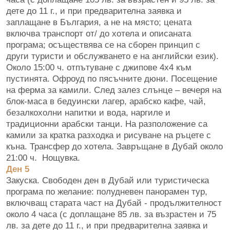
дете до 11 г., и при предварителна заявка и
заплащане в България, а не на място; цената
включва транспорт от/ до хотела и описаната
програма; осъществява се на сборен принцип с
други туристи и обслужването е на английски език).
Около 15:00 ч. отпътуване с джипове 4х4 към
пустинята. Офроуд по пясъчните дюни. Посещение
на ферма за камили. След залез слънце – вечеря на
блок-маса в бедуински лагер, арабско кафе, чай,
безалкохолни напитки и вода, наргиле и
традиционни арабски танци. На разположение са
камили за кратка разходка и рисуване на ръцете с
къна. Трансфер до хотела. Завръщане в Дубай около
21:00 ч. Нощувка.
Ден 5
Закуска. Свободен ден в Дубай или туристическа
програма по желание: полудневен панорамен тур,
включващ старата част на Дубай - продължителност
около 4 часа (с доплащане 85 лв. за възрастен и 75
лв. за дете до 11 г., и при предварителна заявка и