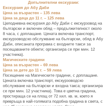
Допълнителни екскурзии:
Екскурзия до Абу Даби
Цена за възрастен – 135 лева
Цена за деца до 11 г. – 125 лева
Целодневна екскурзия до Абу Даби с екскурзовод на
български и включен обяд – продължителност около
8 часа, с доплащане. Цената включва транспорт,
екскурзоводско обслужване на български, обяд в Абу
Даби, описаната програма с входните такси за
посещаваните обекти; организира се при мин. 12
участника).
Магическите градини
Цена за възрастен – 69 лева
Цена за дете до 11 г. – 59 лева
Посещение на Магическите градини, с доплащане.
Цената включва транспорт, екскурзоводско
обслужване на български и входна такса; организира
се при мин. 12 участника). Това е цветна градина,
простираща се на площ от 72 хил. кв. м, което я
превръща в най-голямата подобна градина в света, с