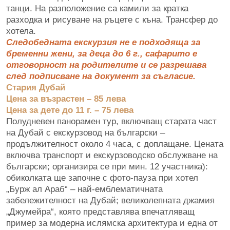
танци. На разположение са камили за кратка
разходка и рисуване на ръцете с къна. Трансфер до
хотела.
Следобедната екскурзия не е подходяща за
бременни жени, за деца до 6 г., сафарито е
отговорност на родителите и се разрешава
след подписване на документ за съгласие.
Стария Дубай
Цена за възрастен – 85 лева
Цена за дете до 11 г. – 75 лева
Полудневен панорамен тур, включващ старата част
на Дубай с екскурзовод на български –
продължителност около 4 часа, с доплащане. Цената
включва транспорт и екскурзоводско обслужване на
български; организира се при мин. 12 участника):
обиколката ще започне с фото-пауза при хотел
„Бурж ал Араб“ – най-емблематичната
забележителност на Дубай; великолепната джамия
„Джумейра“, която представлява впечатляващ
пример за модерна ислямска архитектура и една от