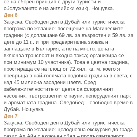
се на сборен принцип с други туристи и
обслужването е на английски език). Нощувка.
Ден 6
Закуска. Свободен ден в Дубай или туристическа
програма по желание: посещение на Магическите
градини (с доплащане 69 лв. за възрастен и 59 лв. за
дете до 11 г., и при предварителна заявка и
заплащане в България, а не на място; цената
включва транспорт и входна такса; организира се
при минимум 10 участника). Това е цветна градина,
простираща се на площ от 72 хил. кв. м, което я
превръща в най-голямата подобна градина в света, с
над 45 милиона засадени цветя. Сред
забележителностите от цветя са флоралният
часовник, пъстроцветните пауни, пеперуденият парк
и ароматната градина. Следобед – свободно време в
Дубай. Нощувка.
Ден 7
Закуска. Свободен ден в Дубай или туристическа
програма по желание: целодневна екскурзия до града
оазис Ал Айн с включен обяд – продължителност