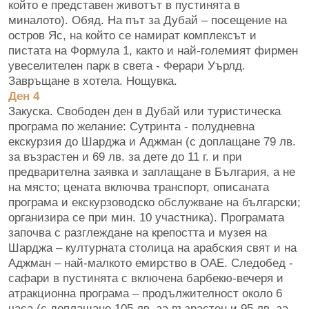
който е представен животът в пустинята в
миналото). Обяд. На път за Дубай – посещение на
остров Яс, на който се намират комплексът и
пистата на Формула 1, както и най-големият фирмен
увеселителен парк в света - Ферари Уърлд.
Завръщане в хотела. Нощувка.
Ден 4
Закуска. Свободен ден в Дубай или туристическа
програма по желание: Сутринта - полудневна
екскурзия до Шарджа и Аджман (с доплащане 79 лв.
за възрастен и 69 лв. за дете до 11 г. и при
предварителна заявка и заплащане в България, а не
на място; цената включва транспорт, описаната
програма и екскурзоводско обслужване на български;
организира се при мин. 10 участника). Програмата
започва с разглеждане на крепостта и музея на
Шарджа – културната столица на арабския свят и на
Аджман – най-малкото емирство в ОАЕ. Следобед -
сафари в пустинята с включена барбекю-вечеря и
атракционна програма – продължителност около 6
часа (с доплащане 105 лв. за възрастен и 95 лв. за