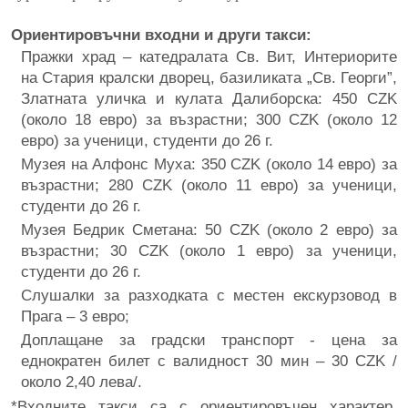
Ориентировъчни входни и други такси:
Пражки храд – катедралата Св. Вит, Интериорите
на Стария кралски дворец, базиликата „Св. Георги”,
Златната уличка и кулата Далиборска: 450 CZK
(около 18 евро) за възрастни; 300 CZK (около 12
евро) за ученици, студенти до 26 г.
Музея на Алфонс Муха: 350 CZK (около 14 евро) за
възрастни; 280 CZK (около 11 евро) за ученици,
студенти до 26 г.
Музея Бедрик Сметана: 50 CZK (около 2 евро) за
възрастни; 30 CZK (около 1 евро) за ученици,
студенти до 26 г.
Слушалки за разходката с местен екскурзовод в
Прага – 3 евро;
Доплащане за градски транспорт - цена за
еднократен билет с валидност 30 мин – 30 CZK /
около 2,40 лева/.
*Входните такси са с ориентировъчен характер.