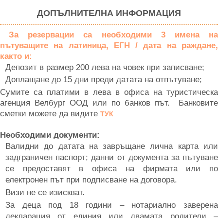
ДОПЪЛНИТЕЛНА ИНФОРМАЦИЯ
За резервации са необходими 3 имена н
пътуващите на латиница, ЕГН / дата на раждане,
както и:
Депозит в размер 200 лева на човек при записване;
Доплащане до 15 дни преди датата на отпътуване;
Сумите са платими в лева в офиса на туристическа
агенция Велбург ООД или по банков път. Банковите
сметки можете да видите
ТУК
Необходими документи:
Валидни до датата на завръщане лична карта или
задграничен паспорт; данни от документа за пътуване
се предоставят в офиса на фирмата или по
електронен път при подписване на договора.
Визи не се изискват.
За деца под 18 години – нотариално заверена
декларация от единия или двамата родители –