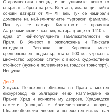
Старомнесткия площад и по уличките, които го
свързват с брега на река Вълтава, има къщи, чийто
основи датират от XI– XII век. Тук се намирали
домовете на най-влиятелните търговски фамилии.
Пак тук се намира Кметството с прочутия
Астрономически часовник, датиращ още от 1410 г. –
една от най-популярните забележителности на
Прага. В близост е разположена и Тинската
катедрала. Разходка по Карловия мост:
средновековен шедьовър, дълъг 500 м., украсен с
множество барокови статуи с висока художествена
стойност (нужно е ползването на градски транспорт).
Нощувка.
Ден 3
Закуска. Пешеходна обиколка на Прага с местен
екскурзовод на български език- Разглеждане на
Пражки Храд и всичките му дворове, Храдчадске
намести (площад) с Архиепископския дворец,
Шварценбергския дворец и невероятен изглед над