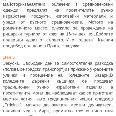
майстори-занаятчии, облечени в средновековни
одежди, предлагат на посетителите ръчно
изработени продукти, изполвайки материали и
уреди от късното средновековие. Мотото на
романтичното място, служило за провеждане на
рицарски турнири от края на 16-ти век, е: „Добрите
подаръци идват от сърцето. И от ръцете“. Късния
следобед връщане в Прага. Нощувка.
Ден 5
Закуска. Свободeн ден за самостоятелна разходка
(ползва се градски транспорт)из приказно украсените
улички и посещение на Коледните базари.В
коледните дървени къщички се продават
традиционни ръчно изработени изделия, а
посетителите могат да наблюдават как се приготвят
местни ястия, като традиционния чешки сладкиш
„Trdelnik”, можете да опитате местни деликатеси,
наливна чешка бира, ароматно греяно вино или