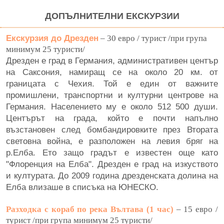
ДОПЪЛНИТЕЛНИ ЕКСКУРЗИИ
E
кскурзия до Дрезден
– 30 евро / турист /при група
минимум 25 туристи/
Дрезден е град в Германия, административен център
на Саксония, намиращ се на около 20 км. от
границата с Чехия. Той е един от важните
промишлени, транспортни и културни центрове на
Германия. Населението му е около 512 500 души.
Центърът на града, който е почти напълно
възстановен след бомбандировките през Втората
световна война, е разположен на левия бряг на
р.Елба. Ето защо градът е известен още като
"Флоренция на Елба". Дрезден е град на изкуството
и културата. До 2009 година дрезденската долина на
Елба влизаше в списъка на ЮНЕСКО.
Разходка с кораб по река Вълтава (1 час)
– 15 евро /
турист /при група минимум 25 туристи/