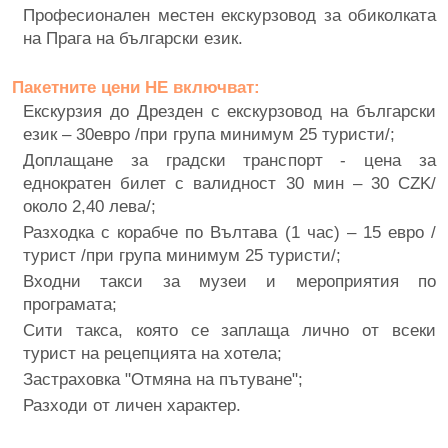
Професионален местен екскурзовод за обиколката
на Прага на български език.
Пакетните цени НЕ включват:
Екскурзия до Дрезден с екскурзовод на български
език – 30евро /при група минимум 25 туристи/;
Доплащане за градски транспорт - цена за
еднократен билет с валидност 30 мин – 30 CZK/
около 2,40 лева/;
Разходка с корабче по Вълтава (1 час) – 15 евро /
турист /при група минимум 25 туристи/;
Входни такси за музеи и мероприятия по
програмата;
Сити такса, която се заплаща лично от всеки
турист на рецепцията на хотела;
Застраховка "Отмяна на пътуване";
Разходи от личен характер.