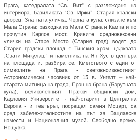
Прага, катедралата “Св. Вит” с разглеждане на
интериора, базиликата “Св. Иржи”, Стария кралски
дворец, Златната уличка, Черната кула; слизане към
Мала Страна; разходка из Мала Страна и Кампа и по
прочутия Карлов мост. Кривите средновековни
улички на Старе Место (Стария град) водят до
Стария градски площад с Тинския храм, църквата
„Свати Микулаш” и паметника на Ян Хус в центъра
на площада и, разбира се, Кметството с един от
символите на Прага - световноизвестният
Астрономически часовник от 15 в. Унгелт – най-
старата митница на града, Прашна брана (Барутната
кула), великолепният Пражки общински дом,
Карловия Университет - най-старият в Централна
Европа - и театърът, посрещал самия Моцарт, са
сред забележителностите на път за Вацлавске
намести и Националния музей. Свободно време.
Нощувка.