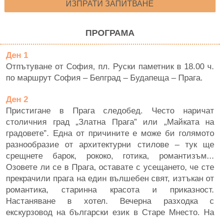
ИЗПРАТИ ЗАПИТВАНЕ
ПРОГРАМА
Ден 1
Отпътуване от София, пл. Руски паметник в 18.00 ч.
по маршрут София – Белград – Будапеща – Прага.
Ден 2
Пристигане в Прага следобед. Често наричат
столичния град „Златна Прага” или „Майката на
градовете”. Една от причините е може би голямото
разнообразие от архитектурни стилове – тук ще
срещнете барок, рококо, готика, романтизъм...
Озовете ли се в Прага, оставате с усещането, че сте
прекрачили прага на един вълшебен свят, изтъкан от
романтика, старинна красота и приказност.
Настаняване в хотел. Вечерна разходка с
екскурзовод на български език в Старе Мнесто. На