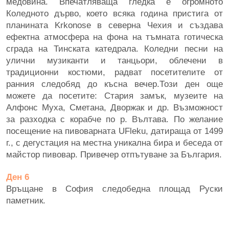
медовина. Впечатляваща гледка е огромното
Коледното дърво, което всяка година пристига от
планината Krkonose в северна Чехия и създава
ефектна атмосфера на фона на тъмната готическа
сграда на Тинската катедрала. Коледни песни на
улични музиканти и танцьори, облечени в
традиционни костюми, радват посетителите от
ранния следобяд до късна вечер.Този ден още
можете да посетите: Стария замък, музеите на
Алфонс Муха, Сметана, Дворжак и др. Възможност
за разходка с корабче по р. Вълтава. По желание
посещение на пивоварната UFleku, датираща от 1499
г., с дегустация на местна уникална бира и беседа от
майстор пивовар. Привечер отпътуване за България.
Ден 6
Връщане в София следобeдна площад Руски
паметник.