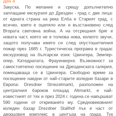
Ден 4
Закуска. По желание и срещу допълнително
заплащане екскурзия до Дрезден - град с две лица:
от едната страна на река Елба е Старият град, с
всичко, което е оцеляло или е възстановено след
Втората световна война. А на отсрещния бряг е
новата част, която не е толкова нова, колкото звучи,
защото получава името си след опустошителния
пожар през 1685 г. Туристическа програма в градас
екскурзовод на български език: Цвингера, Земпер-
опер, Катедралата, Фрауенкирхе. Възможност за
самостоятелно посещение на Дрезденската галерия,
помещаваща се в Цвингера. Свободно време за
посещение наедни от най-старите коледни базари в
Европа: Dresdner Striezelmarkt, разположен на
централния бароков площад Altmarkt, е най-
известният от тях и през 2024 г. година се навършват
590 години от откриването му. Средновековният
коледен базар Drezdner Stallhof пък е част от
дворцовия комплекс в центъра на града. Тук