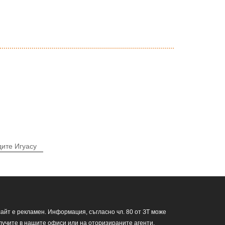
ите Игуасу
сайт е рекламен. Информация, съгласно чл. 80 от ЗТ може
лучите в нашите офиси или на оторизираните агенти.